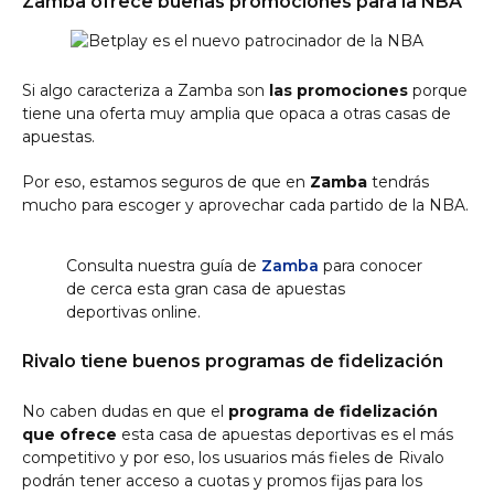
Zamba ofrece buenas promociones para la NBA
Si algo caracteriza a Zamba son
las promociones
porque
tiene una oferta muy amplia que opaca a otras casas de
apuestas.
Por eso, estamos seguros de que en
Zamba
tendrás
mucho para escoger y aprovechar cada partido de la NBA.
Consulta nuestra guía de
Zamba
para conocer
de cerca esta gran casa de apuestas
deportivas online.
Rivalo tiene buenos programas de fidelización
No caben dudas en que el
programa de fidelización
que ofrece
esta casa de apuestas deportivas es el más
competitivo y por eso, los usuarios más fieles de Rivalo
podrán tener acceso a cuotas y promos fijas para los