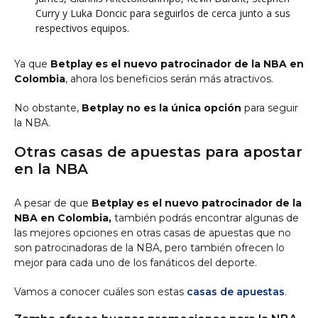
Curry y Luka Doncic para seguirlos de cerca junto a sus
respectivos equipos.
Ya que
Betplay es el nuevo patrocinador de la NBA en
Colombia
, ahora los beneficios serán más atractivos.
No obstante,
Betplay no es la única opción
para seguir
la NBA.
Otras casas de apuestas para apostar
en la NBA
A pesar de que
Betplay es el nuevo patrocinador de la
NBA en Colombia,
también podrás encontrar algunas de
las mejores opciones en otras casas de apuestas que no
son patrocinadoras de la NBA, pero también ofrecen lo
mejor para cada uno de los fanáticos del deporte.
Vamos a conocer cuáles son estas
casas de apuestas
.