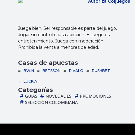
Juega bien. Ser responsable es parte del juego.
Jugar sin control causa adicción. El juego es
entretenimiento. Juega con moderación.
Prohibida la venta a menores de edad.
Casas de apuestas
BWIN
BETSSON
RIVALO
RUSHBET
LUCKIA
Categorías
GUIAS
NOVEDADES
PROMOCIONES
SELECCIÓN COLOMBIANA