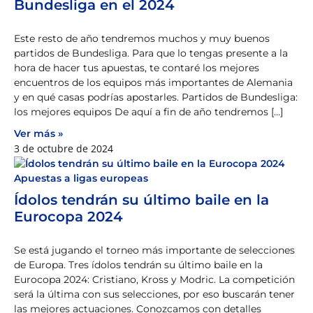
Bundesliga en el 2024
Este resto de año tendremos muchos y muy buenos
partidos de Bundesliga. Para que lo tengas presente a la
hora de hacer tus apuestas, te contaré los mejores
encuentros de los equipos más importantes de Alemania
y en qué casas podrías apostarles. Partidos de Bundesliga:
los mejores equipos De aquí a fin de año tendremos […]
Ver más »
3 de octubre de 2024
Apuestas a ligas europeas
Ídolos tendrán su último baile en la
Eurocopa 2024
Se está jugando el torneo más importante de selecciones
de Europa. Tres ídolos tendrán su último baile en la
Eurocopa 2024: Cristiano, Kross y Modric. La competición
será la última con sus selecciones, por eso buscarán tener
las mejores actuaciones. Conozcamos con detalles