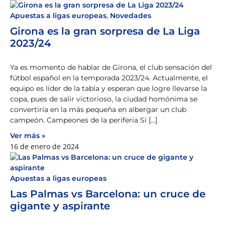
Apuestas a ligas europeas
,
Novedades
Girona es la gran sorpresa de La Liga
2023/24
Ya es momento de hablar de Girona, el club sensación del
fútbol español en la temporada 2023/24. Actualmente, el
equipo es líder de la tabla y esperan que logre llevarse la
copa, pues de salir victorioso, la ciudad homónima se
convertiría en la más pequeña en albergar un club
campeón. Campeones de la periferia Si […]
Ver más »
16 de enero de 2024
Apuestas a ligas europeas
Las Palmas vs Barcelona: un cruce de
gigante y aspirante