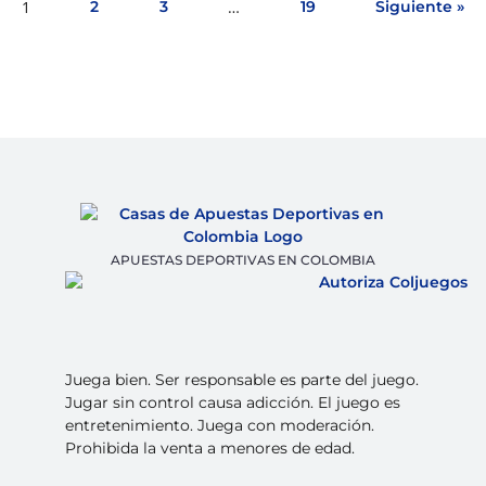
1
2
3
…
19
Siguiente »
APUESTAS DEPORTIVAS EN COLOMBIA
Juega bien. Ser responsable es parte del juego.
Jugar sin control causa adicción. El juego es
entretenimiento. Juega con moderación.
Prohibida la venta a menores de edad.