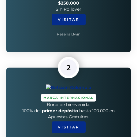
$250.000
Sin Rollover
VISITAR
Reseña Bwin
2
MARCA INTERNACIONAL
Bono de bienvenida:
100% del
primer depósito
hasta 100.000 en
Apuestas Gratuitas.
VISITAR