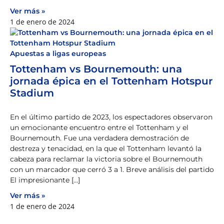
Ver más »
1 de enero de 2024
Apuestas a ligas europeas
Tottenham vs Bournemouth: una
jornada épica en el Tottenham Hotspur
Stadium
En el último partido de 2023, los espectadores observaron
un emocionante encuentro entre el Tottenham y el
Bournemouth. Fue una verdadera demostración de
destreza y tenacidad, en la que el Tottenham levantó la
cabeza para reclamar la victoria sobre el Bournemouth
con un marcador que cerró 3 a 1. Breve análisis del partido
El impresionante […]
Ver más »
1 de enero de 2024