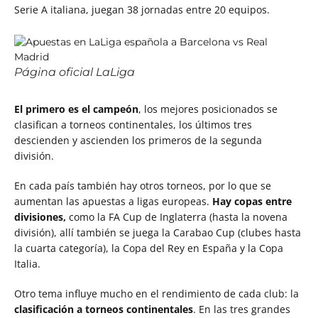
Serie A italiana, juegan 38 jornadas entre 20 equipos.
Página oficial LaLiga
El primero es el campeón
, los mejores posicionados se
clasifican a torneos continentales, los últimos tres
descienden y ascienden los primeros de la segunda
división.
En cada país también hay otros torneos, por lo que se
aumentan las apuestas a ligas europeas.
Hay copas entre
divisiones,
como la FA Cup de Inglaterra (hasta la novena
división), allí también se juega la Carabao Cup (clubes hasta
la cuarta categoría), la Copa del Rey en España y la Copa
Italia.
Otro tema influye mucho en el rendimiento de cada club: la
clasificación a torneos continentales
. En las tres grandes