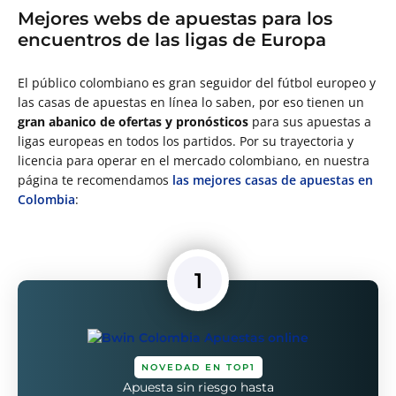
Mejores webs de apuestas para los
encuentros de las ligas de Europa
El público colombiano es gran seguidor del fútbol europeo y
las casas de apuestas en línea lo saben, por eso tienen un
gran abanico de ofertas y pronósticos
para sus apuestas a
ligas europeas en todos los partidos. Por su trayectoria y
licencia para operar en el mercado colombiano, en nuestra
página te recomendamos
las mejores casas de apuestas en
Colombia
:
1
NOVEDAD EN TOP1
Apuesta sin riesgo hasta