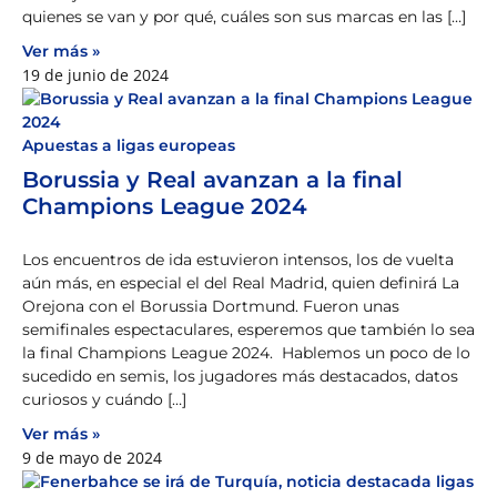
quienes se van y por qué, cuáles son sus marcas en las […]
Ver más »
19 de junio de 2024
Apuestas a ligas europeas
Borussia y Real avanzan a la final
Champions League 2024
Los encuentros de ida estuvieron intensos, los de vuelta
aún más, en especial el del Real Madrid, quien definirá La
Orejona con el Borussia Dortmund. Fueron unas
semifinales espectaculares, esperemos que también lo sea
la final Champions League 2024. Hablemos un poco de lo
sucedido en semis, los jugadores más destacados, datos
curiosos y cuándo […]
Ver más »
9 de mayo de 2024