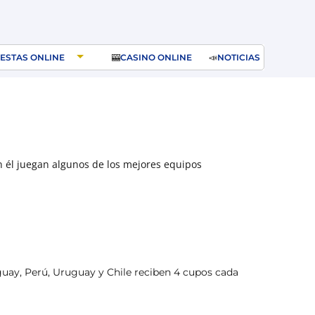
ESTAS ONLINE
🎰
CASINO ONLINE
📣
NOTICIAS
en él juegan algunos de los mejores equipos
guay, Perú, Uruguay y Chile reciben 4 cupos cada