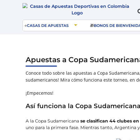
⭐
CASAS DE APUESTAS
🎁
BONOS DE BIENVENID
Apuestas a Copa Sudamerican
Conoce todo sobre las apuestas a Copa Sudamericana
sudamericanos! Mira cómo funciona este torneo, en d
¡Empecemos!
Así funciona la Copa Sudamerican
A la Copa Sudamericana
se clasifican 44 clubes en
uno para la primera fase. Mientras tanto, Argentina y