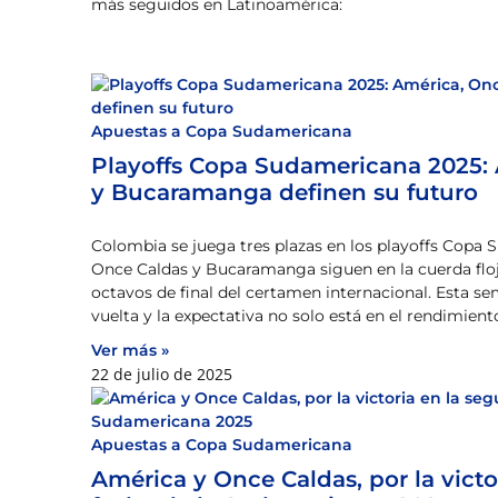
más seguidos en Latinoamérica:
Apuestas a Copa Sudamericana
Playoffs Copa Sudamericana 2025:
y Bucaramanga definen su futuro
Colombia se juega tres plazas en los playoffs Copa
Once Caldas y Bucaramanga siguen en la cuerda floja
octavos de final del certamen internacional. Esta se
vuelta y la expectativa no solo está en el rendimient
Ver más »
22 de julio de 2025
Apuestas a Copa Sudamericana
América y Once Caldas, por la vict