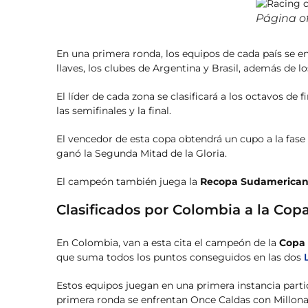
Página o
En una primera ronda, los equipos de cada país se e
llaves, los clubes de Argentina y Brasil, además de lo
El líder de cada zona se clasificará a los octavos de
las semifinales y la final.
El vencedor de esta copa obtendrá un cupo a la fas
ganó la Segunda Mitad de la Gloria.
El campeón también juega la
Recopa Sudamerica
Clasificados por Colombia a la Co
En Colombia, van a esta cita el campeón de la
Copa
que suma todos los puntos conseguidos en las dos
Estos equipos juegan en una primera instancia partido
primera ronda se enfrentan Once Caldas con Millonar