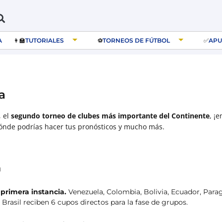
A
👩‍🏫
TUTORIALES
⚽️
TORNEOS DE FÚTBOL
✅
APU
a
, el
segundo torneo de clubes más importante del Continente
, ¡
ónde podrías hacer tus pronósticos y mucho más.
a
 primera instancia.
Venezuela, Colombia, Bolivia, Ecuador, Para
 Brasil reciben 6 cupos directos para la fase de grupos.