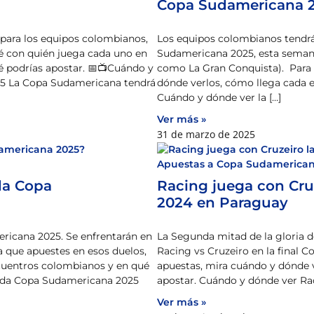
Copa Sudamericana 
para los equipos colombianos,
Los equipos colombianos tendrán
ré con quién juega cada uno en
Sudamericana 2025, esta semana
é podrías apostar. 📅📺Cuándo y
como La Gran Conquista). Para q
25 La Copa Sudamericana tendrá
dónde verlos, cómo llega cada 
Cuándo y dónde ver la […]
Ver más »
31 de marzo de 2025
Apuestas a Copa Sudamerica
da Copa
Racing juega con Cruz
2024 en Paraguay
ricana 2025. Se enfrentarán en
La Segunda mitad de la gloria d
a que apuestes en esos duelos,
Racing vs Cruzeiro en la final 
encuentros colombianos y en qué
apuestas, mira cuándo y dónde v
ronda Copa Sudamericana 2025
apostar. Cuándo y dónde ver Rac
Ver más »