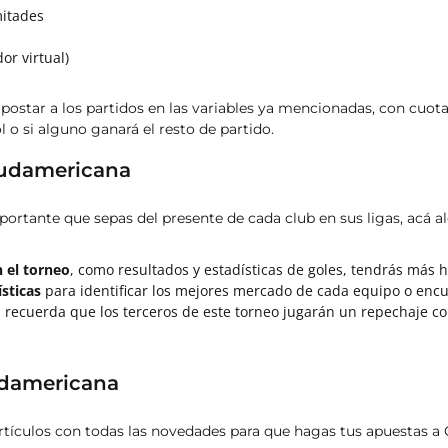
mitades
r virtual)
apostar a los partidos en las variables ya mencionadas, con cuot
 o si alguno ganará el resto de partido.
Sudamericana
rtante que sepas del presente de cada club en sus ligas, acá al
 el torneo
, como resultados y estadísticas de goles, tendrás más 
ísticas
para identificar los mejores mercado de cada equipo o encu
, recuerda que los terceros de este torneo jugarán un repechaje 
Sudamericana
rtículos con todas las novedades para que hagas tus apuestas a