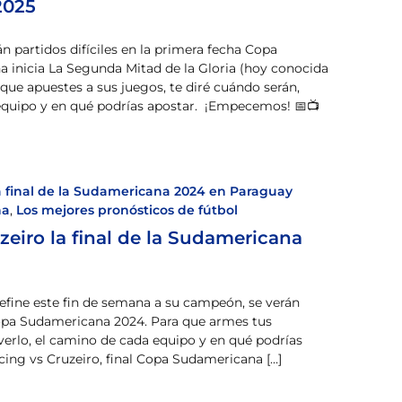
2025
 partidos difíciles en la primera fecha Copa
 inicia La Segunda Mitad de la Gloria (hoy conocida
ue apuestes a sus juegos, te diré cuándo serán,
equipo y en qué podrías apostar. ¡Empecemos! 📅📺
na
,
Los mejores pronósticos de fútbol
eiro la final de la Sudamericana
efine este fin de semana a su campeón, se verán
Copa Sudamericana 2024. Para que armes tus
erlo, el camino de cada equipo y en qué podrías
ing vs Cruzeiro, final Copa Sudamericana […]