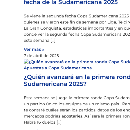
fecha de la Sudamericana 2025
Se viene la segunda fecha Copa Sudamericana 2025 
quienes se vieron este fin de semana por Liga. Te di
La Gran Conquista, estadísticas importantes y en qu
dónde ver la segunda fecha Copa Sudamericana 20
esta semana […]
Ver más »
7 de abril de 2025
Apuestas a Copa Sudamericana
¿Quién avanzará en la primera ron
Sudamericana 2025?
Esta semana se juega la primera ronda Copa Sudame
un partido único los equipos de un mismo país. Par
te contaré cuáles serán los partidos, datos de los 
mercados podrías apostarles. Así será la primera 
Habrá 16 duelos […]