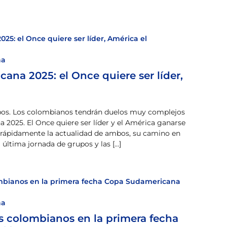
na
ana 2025: el Once quiere ser líder,
pos. Los colombianos tendrán duelos muy complejos
 2025. El Once quiere ser líder y el América ganarse
o rápidamente la actualidad de ambos, su camino en
 última jornada de grupos y las […]
na
s colombianos en la primera fecha