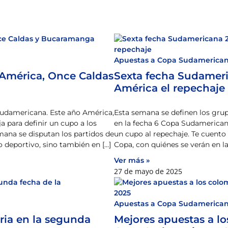
Apuestas a Copa Sudamerica
 América, Once Caldas
Sexta fecha Sudameric
América el repechaje
 Sudamericana. Este año América,
Esta semana se definen los gru
 para definir un cupo a los
en la fecha 6 Copa Sudamericana
mana se disputan los partidos de
un cupo al repechaje. Te cuent
o deportivo, sino también en […]
Copa, con quiénes se verán en la
Ver más »
27 de mayo de 2025
Apuestas a Copa Sudamerica
oria en la segunda
Mejores apuestas a lo