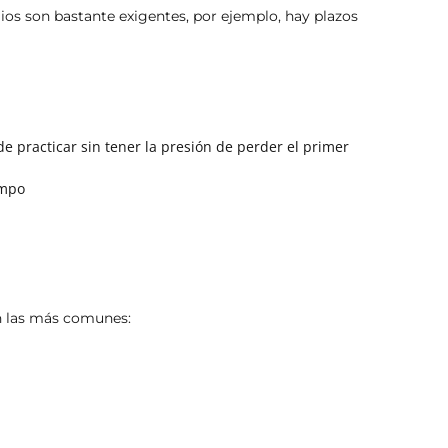
os son bastante exigentes, por ejemplo, hay plazos
e practicar sin tener la presión de perder el primer
empo
on las más comunes: