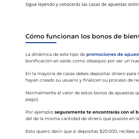
Sigue leyendo y conocerás las casas de apuestas onli
Cómo funcionan los bonos de bienv
La dinámica de este tipo de
promociones de apues
bonificación en saldo como obsequio por ser un nu
En la mayoría de casas debes depositar dinero para 
hayan creado su usuario y finalicen su proceso de r
Normalmente el valor de estos bonos de apuestas q
pago).
Por ejemplo
: seguramente te encontrarás con el b
del de la misma cantidad de dinero que pusiste en la
Esto quiero decir que si depositas $20.000, recibes 