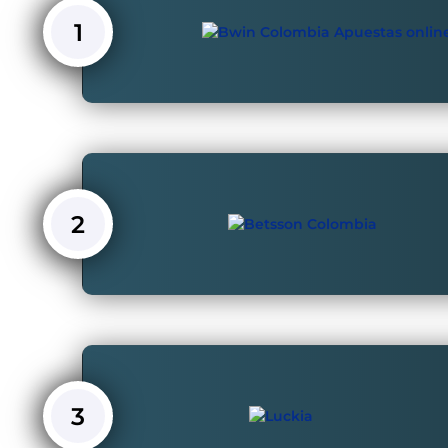
1
2
3