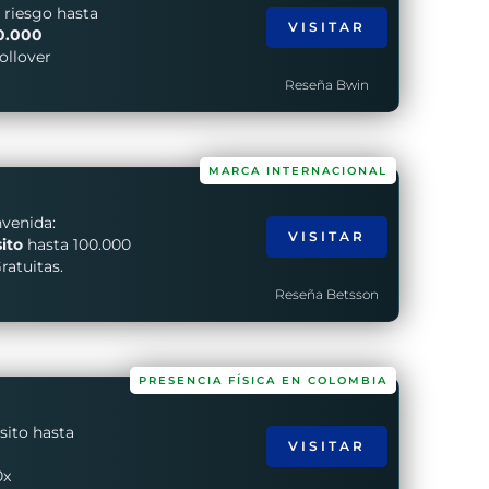
 riesgo hasta
VISITAR
0.000
ollover
Reseña Bwin
MARCA INTERNACIONAL
venida:
VISITAR
ito
hasta 100.000
ratuitas.
Reseña Betsson
PRESENCIA FÍSICA EN COLOMBIA
sito hasta
VISITAR
0x