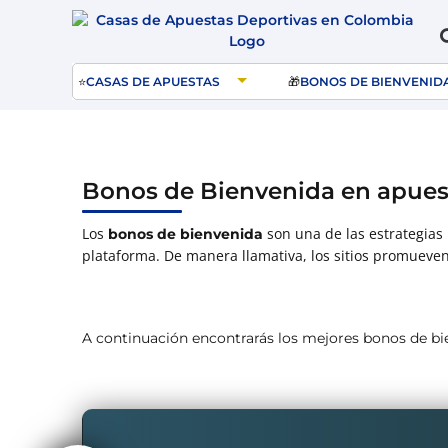
⭐
CASAS DE APUESTAS
🎁
BONOS DE BIENVENID
Bonos de Bienvenida en apues
Los
son una de las estrategias 
bonos de bienvenida
plataforma. De manera llamativa, los sitios promueven
A continuación encontrarás los mejores bonos de b