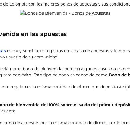
ne de Colombia con los mejores bonos de apuestas y sus condicione
enida en las apuestas
tas
es muy sencilla: te registras en la casa de apuestas y luego h
evo usuario de su comunidad.
reclamar el bono de bienvenida, pero en algunos casos no es nec
egistro con éxito. Este tipo de bono es conocido como
Bono de b
ue te regalan es la misma cantidad de dinero que depositaste
ono de bienvenida del 100% sobre el saldo del primer depósi
 cuenta.
un bono de apuestas por la misma cantidad de dinero, por lo que