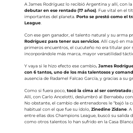
A James Rodríguez lo recibió Argentina y allí, con l
debutar en ese rentado (17 años)
. Fue vital en el 
importantes del planeta.
Porto se prestó como el 
League
.
Con ese gen ganador, el talento natural y su arma pr
Rodríguez para tener sus servicios
. Allí cayó en m
primeros encuentros, el cucuteño no era titular por
incorporándole más marca, mayor versatilidad táctic
Y vaya si le hizo efecto ese cambio
. James Rodrígue
con 6 tantos, uno de los más talentosos y coman
ausencia de Radamel Falcao García, y gracias a su gran
Como si fuera poco,
tocó la cima al ser contratado
Allí, con Carlo Ancelotti, deslumbró al Bernabéu con
No obstante, el cambio de entrenadores le “bajó la c
habitual con el que fue su ídolo,
Zinedine Zidane
. 
entre ellas dos Champions League, buscó su salida de
como otros talentos lo han sufrido en la Casa Blanca: 