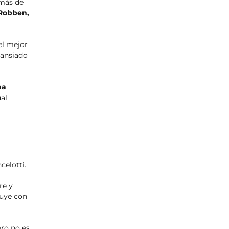
emás de
 Robben,
el mejor
 ansiado
na
ual
celotti.
re y
buye con
ero no es