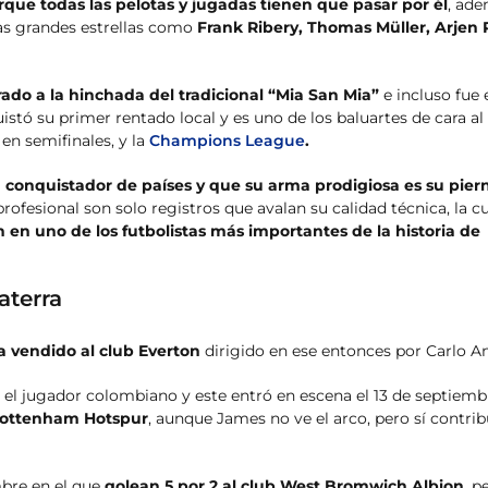
rque todas las pelotas y jugadas tienen que pasar por él
, ad
las grandes estrellas como
Frank Ribery, Thomas Müller, Arjen
do a la hinchada del tradicional “Mia San Mia”
e incluso fue 
stó su primer rentado local y es uno de los baluartes de cara al
 en semifinales, y la
Champions League
.
conquistador de países y que su arma prodigiosa es su pier
profesional son solo registros que avalan su calidad técnica, la c
n en uno de los futbolistas más importantes de la historia de
aterra
ga vendido al club Everton
dirigido en ese entonces por Carlo An
ra el jugador colombiano y este entró en escena el 13 de septiemb
 Tottenham Hotspur
, aunque James no ve el arco, pero sí contri
mbre en el que
golean 5 por 2 al club West Bromwich Albion
, p