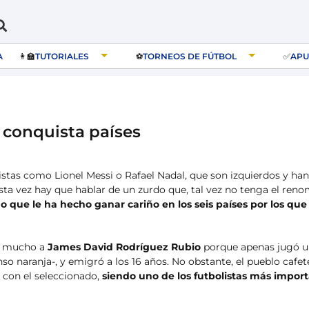
A
👩‍🏫
TUTORIALES
⚽️
TORNEOS DE FÚTBOL
✅
APU
 conquista países
istas como Lionel Messi o Rafael Nadal, que son izquierdos y han
sta vez hay que hablar de un zurdo que, tal vez no tenga el ren
 que le ha hecho ganar cariño en los seis países por los que
ar mucho a
James David Rodríguez Rubio
porque apenas jugó 
 naranja-, y emigró a los 16 años. No obstante, el pueblo cafete
e con el seleccionado,
siendo uno de los futbolistas más impor