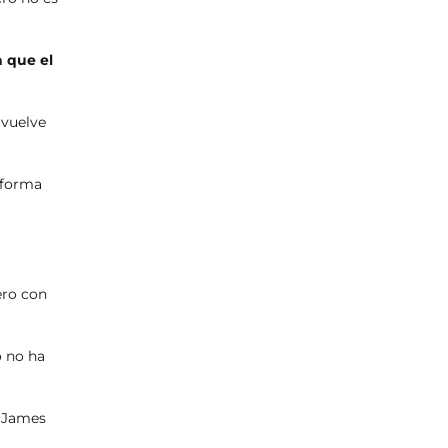
 que el
 vuelve
 forma
ero con
o no ha
o James