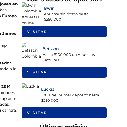
 joven en
Bwin
ubes
Apuesta sin riesgo hasta
na
Europa
$250.000
VISITAR
en James
s
hip,
Betsson
Hasta $100.000 en Apuestas
Gratuitas.
leador
mado a la
VISITAR
e 2014
.
Luckia
nidades.
100% del primer depósito hasta
 suplente
$250.000
adas,
 carrera,
VISITAR
Últimas noticias