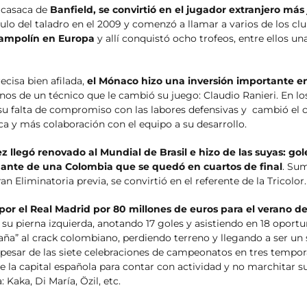
a casaca de
Banfield, se convirtió en el jugador extranjero más
título del taladro en el 2009 y comenzó a llamar a varios de los cl
trampolín en Europa
y allí conquistó ocho trofeos, entre ellos u
ecisa bien afilada,
el Mónaco hizo una inversión importante 
anos de un técnico que le cambió su juego: Claudio Ranieri. En lo
 su falta de compromiso con las labores defensivas y cambió el c
a y más colaboración con el equipo a su desarrollo.
z llegó renovado al Mundial de Brasil e hizo de las suyas: go
dante de una Colombia que se quedó en cuartos de final
. Su
 Eliminatoria previa, se convirtió en el referente de la Tricolor.
 por el Real Madrid por 80 millones de euros para el verano d
 su pierna izquierda, anotando 17 goles y asistiendo en 18 oportu
aña” al crack colombiano, perdiendo terreno y llegando a ser un
A pesar de las siete celebraciones de campeonatos en tres tempor
 la capital española para contar con actividad y no marchitar su
Kaka, Di María, Özil, etc.