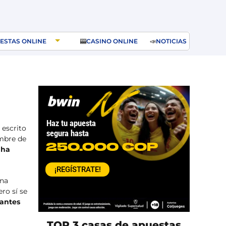
ESTAS ONLINE
🎰
CASINO ONLINE
📣
NOTICIAS
 escrito
ombre de
 ha
una
ro sí se
tantes
TOP 3 casas de apuestas