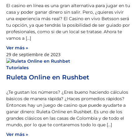
El casino en línea es una gran alternativa para jugar en tu
casa y poder ganar dinero sin salir. Pero, ¿quieres vivir
una experiencia más real? El Casino en vivo Betsson será
tu opción, ya que tendrás la posibilidad de ser guiado por
profesionales, como si de un local se tratase. Ahora te
vamos a […]
Ver más »
29 de septiembre de 2023
Tutoriales
Ruleta Online en Rushbet
¿Te gustan los números? ¿Eres bueno haciendo cálculos
básicos de manera rápida? ¿Haces promedios rápidos?
Entonces hay un juego de casino que puede ayudarte a
ganar dinero: Ruleta Online en Rushbet. Es uno de los
grandes clásicos en las casas de Colombia y de todo el
mundo, por lo que te contaremos todo lo que […]
Ver más »