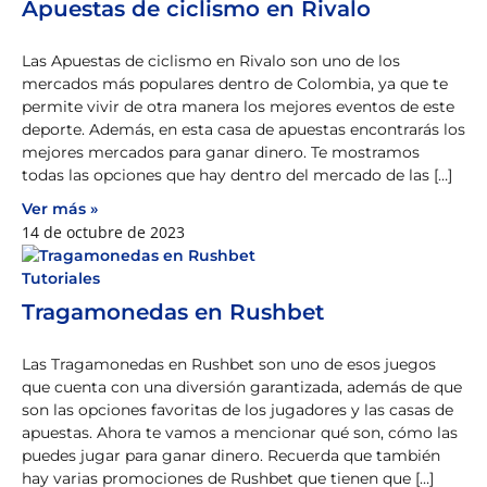
Apuestas de ciclismo en Rivalo
Las Apuestas de ciclismo en Rivalo son uno de los
mercados más populares dentro de Colombia, ya que te
permite vivir de otra manera los mejores eventos de este
deporte. Además, en esta casa de apuestas encontrarás los
mejores mercados para ganar dinero. Te mostramos
todas las opciones que hay dentro del mercado de las […]
Ver más »
14 de octubre de 2023
Tutoriales
Tragamonedas en Rushbet
Las Tragamonedas en Rushbet son uno de esos juegos
que cuenta con una diversión garantizada, además de que
son las opciones favoritas de los jugadores y las casas de
apuestas. Ahora te vamos a mencionar qué son, cómo las
puedes jugar para ganar dinero. Recuerda que también
hay varias promociones de Rushbet que tienen que […]