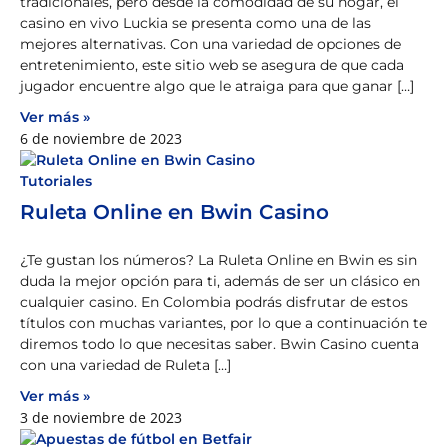
tradicionales, pero desde la comodidad de su hogar, el
casino en vivo Luckia se presenta como una de las
mejores alternativas. Con una variedad de opciones de
entretenimiento, este sitio web se asegura de que cada
jugador encuentre algo que le atraiga para que ganar […]
Ver más »
6 de noviembre de 2023
Tutoriales
Ruleta Online en Bwin Casino
¿Te gustan los números? La Ruleta Online en Bwin es sin
duda la mejor opción para ti, además de ser un clásico en
cualquier casino. En Colombia podrás disfrutar de estos
títulos con muchas variantes, por lo que a continuación te
diremos todo lo que necesitas saber. Bwin Casino cuenta
con una variedad de Ruleta […]
Ver más »
3 de noviembre de 2023