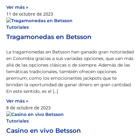
Ver más »
11 de octubre de 2023
Tutoriales
Tragamonedas en Betsson
La tragamonedas en Betsson han ganado gran notoriedad
en Colombia gracias a sus variadas opciones, que van más
allá de las opciones clásicas o de siempre. Además de las
temáticas tradicionales, también ofrecen opciones
premium, como los emocionantes jackpots que te
brindan la oportunidad de ganar dinero en gran cantidad.
En este sentido, es el […]
Ver más »
8 de octubre de 2023
Tutoriales
Casino en vivo Betsson