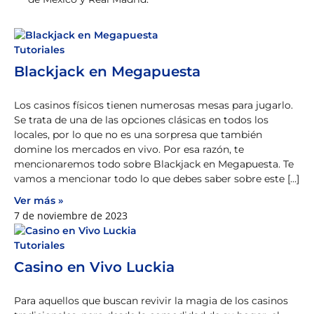
Tutoriales
Blackjack en Megapuesta
Los casinos físicos tienen numerosas mesas para jugarlo.
Se trata de una de las opciones clásicas en todos los
locales, por lo que no es una sorpresa que también
domine los mercados en vivo. Por esa razón, te
mencionaremos todo sobre Blackjack en Megapuesta. Te
vamos a mencionar todo lo que debes saber sobre este […]
Ver más »
7 de noviembre de 2023
Tutoriales
Casino en Vivo Luckia
Para aquellos que buscan revivir la magia de los casinos