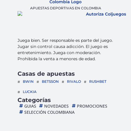
APUESTAS DEPORTIVAS EN COLOMBIA
Juega bien. Ser responsable es parte del juego.
Jugar sin control causa adicción. El juego es
entretenimiento. Juega con moderación.
Prohibida la venta a menores de edad.
Casas de apuestas
BWIN
BETSSON
RIVALO
RUSHBET
LUCKIA
Categorías
GUIAS
NOVEDADES
PROMOCIONES
SELECCIÓN COLOMBIANA