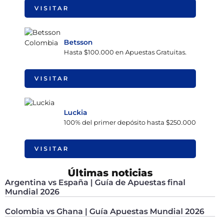
VISITAR
Betsson
Hasta $100.000 en Apuestas Gratuitas.
VISITAR
Luckia
100% del primer depósito hasta $250.000
VISITAR
Últimas noticias
Argentina vs España | Guía de Apuestas final
Mundial 2026
Colombia vs Ghana | Guía Apuestas Mundial 2026