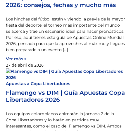
2026: consejos, fechas y mucho más
Los hinchas del fútbol están viviendo la previa de la mayor
fiesta del deporte: el torneo más importante del mundo
se acerca y trae un escenario ideal para hacer pronósticos.
Por eso, aquí tienes esta guía de Apuestas Online Mundial
2026, pensada para que la aproveches al máximo y llegues
bien preparado a un evento […]
Ver más »
27 de abril de 2026
Apuestas a Copa Libertadores
Flamengo vs DIM | Guía Apuestas Copa
Libertadores 2026
Los equipos colombianos animarán la jornada 2 de la
Copa Libertadores y lo harán en partidos muy
interesantes, como el caso del Flamengo vs DIM. Ambos