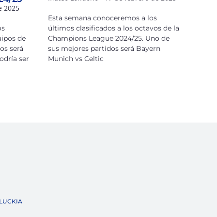
e 2025
Esta semana conoceremos a los
os
últimos clasificados a los octavos de la
uipos de
Champions League 2024/25. Uno de
os será
sus mejores partidos será Bayern
odría ser
Munich vs Celtic
LUCKIA