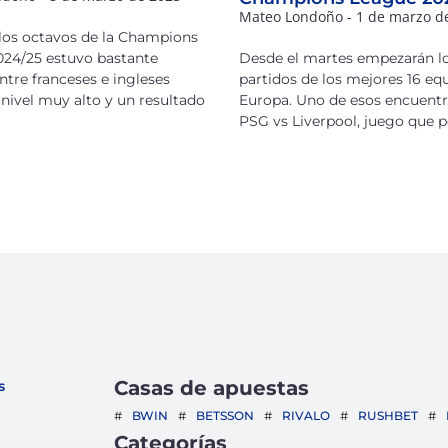
Mateo Londoño
1 de marzo d
 los octavos de la Champions
24/25 estuvo bastante
Desde el martes empezarán l
ntre franceses e ingleses
partidos de los mejores 16 eq
nivel muy alto y un resultado
Europa. Uno de esos encuentr
PSG vs Liverpool, juego que p
Casas de apuestas
BWIN
BETSSON
RIVALO
RUSHBET
Categorías