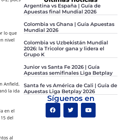
Argentina vs España | Guía de
Apuestas final Mundial 2026
Colombia vs Ghana | Guía Apuestas
Mundial 2026
or lo que
n nivel
Colombia vs Uzbekistán Mundial
2026: la Tricolor gana y lidera el
Grupo K
Junior vs Santa Fe 2026 | Guía
Apuestas semifinales Liga Betplay
n Anfield,
Santa fe vs América de Cali | Guía de
anó la ida
Apuestas Liga Betplay 2026
Síguenos en
a en el
 15 del
tos al