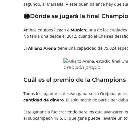
segundo, al Marsella. A este buen balance hay que su
🏟️Dónde se jugará la final Champ
Ambos equipos llegan a
, una de las ciudades
Múnich
No tenía una desde el 2012, cuando el Chelsea desafió
El
tiene una capacidad de 75,024 espect
Allianz Arena
Creación propia
Cuál es el premio de la Champions
Todos los jugadores desean ganarse La Orejona, pero 
. El solo hecho de participar dab
cantidad de dinero
Esta ganancia fue creciendo para los que avanzaron e
el subcampeón 18,5. El que gane puede llevarse un to