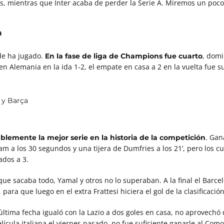
ons, mientras que Inter acaba de perder la Serie A. Miremos un poc
a
de ha jugado.
, dom
En la fase de liga de Champions fue cuarto
 en Alemania en la ida 1-2, el empate en casa a 2 en la vuelta fue su
. Gan
lemente la mejor serie en la historia de la competición
m a los 30 segundos y una tijera de Dumfries a los 21’, pero los cu
ados a 3.
ue sacaba todo, Yamal y otros no lo superaban. A la final el Barce
ra que luego en el extra Frattesi hiciera el gol de la clasificación 
núltima fecha igualó con la Lazio a dos goles en casa, no aprovechó
elícula italiana el viernes pasado, no fue suficiente ganarle al Com