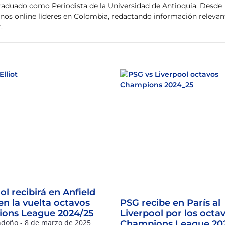
aduado como Periodista de la Universidad de Antioquia. Desde
inos online líderes en Colombia, redactando información relevan
.
ol recibirá en Anfield
en la vuelta octavos
PSG recibe en París al
ons League 2024/25
Liverpool por los octa
ndoño
8 de marzo de 2025
Champions League 20