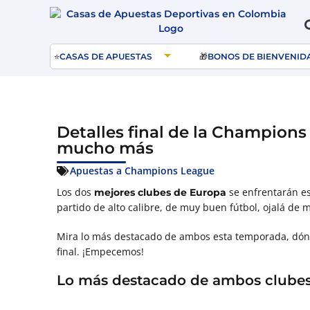
⭐
CASAS DE APUESTAS
🎁
BONOS DE BIENVENID
Detalles final de la Champions
mucho más
Apuestas a Champions League
Los dos
se enfrentarán es
mejores clubes de Europa
partido de alto calibre, de muy buen fútbol, ojalá de 
Mira lo más destacado de ambos esta temporada, dónd
final.
¡Empecemos!
Lo más destacado de ambos clube