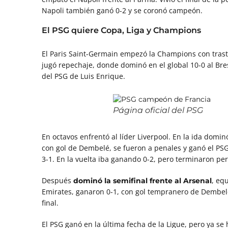
Napoli también ganó 0-2 y se coronó campeón.
El PSG quiere Copa, Liga y Champions
El Paris Saint-Germain empezó la Champions con trast
jugó repechaje, donde dominó en el global 10-0 al Br
del PSG de Luis Enrique.
Página oficial del PSG
En octavos enfrentó al líder Liverpool. En la ida domi
con gol de Dembelé, se fueron a penales y ganó el PSG 4
3-1. En la vuelta iba ganando 0-2, pero terminaron pe
Después
, eq
dominó la semifinal frente al Arsenal
Emirates, ganaron 0-1, con gol tempranero de Dembelé.
final.
El PSG ganó en la última fecha de la Ligue, pero ya 