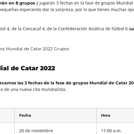
y jugarán 3 fechas en la fase de grupos Mundial
irán en 8 grupos
 pequeñas esperando dar la sorpresa, por lo que tienes muchas op
ol 4, de la Concacaf 4, de la Confederación Asiática de Fútbol 6 (
u
ial de Catar 2022
camos las 3 fechas de la fase de grupos Mundial de Catar 20
cio de una nueva cita mundialista.
Fecha
Hora
20 de noviembre
11:00 a.m.