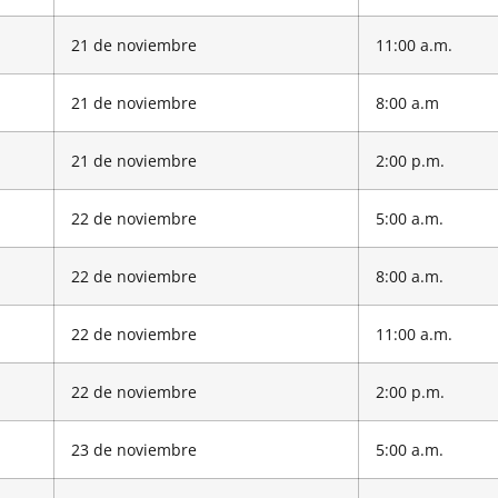
21 de noviembre
11:00 a.m.
21 de noviembre
8:00 a.m
21 de noviembre
2:00 p.m.
22 de noviembre
5:00 a.m.
22 de noviembre
8:00 a.m.
22 de noviembre
11:00 a.m.
22 de noviembre
2:00 p.m.
23 de noviembre
5:00 a.m.