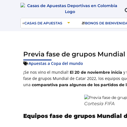
⭐
CASAS DE APUESTAS
🎁
BONOS DE BIENVENID
Previa fase de grupos Mundial
Apuestas a Copa del mundo
¡Se nos vino el mundial!
y 
El 20 de noviembre inicia
fase de grupos Mundial de Catar 2022, los equipos qu
una
comparativa para algunos de los partidos de 
Cortesía FIFA
Equipos fase de grupos Mundial d