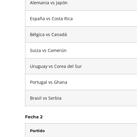
Alemania vs Japón
España vs Costa Rica
Bélgica vs Canadá
Suiza vs Camerún
Uruguay vs Corea del Sur
Portugal vs Ghana
Brasil vs Serbia
Fecha 2
Partido