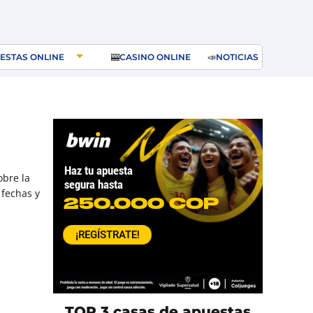
ESTAS ONLINE
🎰
CASINO ONLINE
📣
NOTICIAS
obre la
 fechas y
TOP 3 casas de apuestas