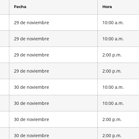
Fecha
Hora
29 de noviembre
10:00 a.m.
29 de noviembre
10:00 a.m.
29 de noviembre
2:00 p.m.
29 de noviembre
2:00 p.m.
30 de noviembre
10:00 a.m.
30 de noviembre
10:00 a.m.
30 de noviembre
2:00 p.m.
30 de noviembre
2:00 p.m.