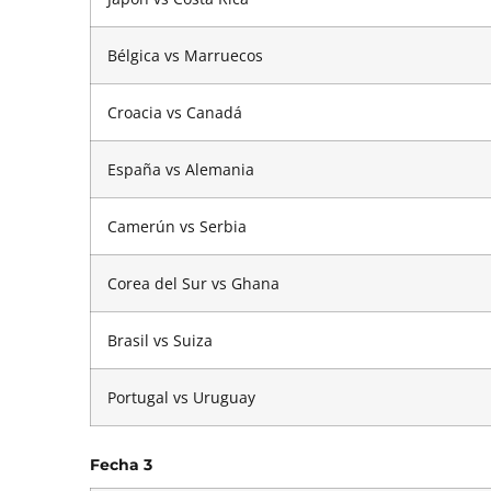
Bélgica vs Marruecos
Croacia vs Canadá
España vs Alemania
Camerún vs Serbia
Corea del Sur vs Ghana
Brasil vs Suiza
Portugal vs Uruguay
Fecha 3