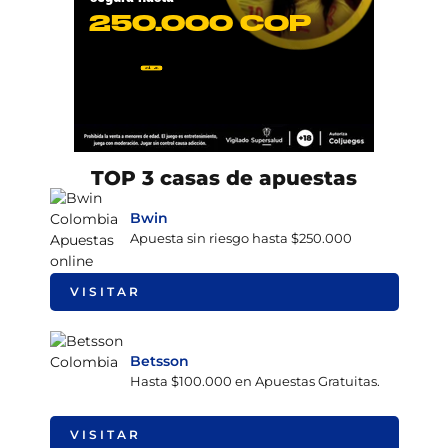
TOP 3 casas de apuestas
Bwin
Apuesta sin riesgo hasta $250.000
VISITAR
Betsson
Hasta $100.000 en Apuestas Gratuitas.
VISITAR