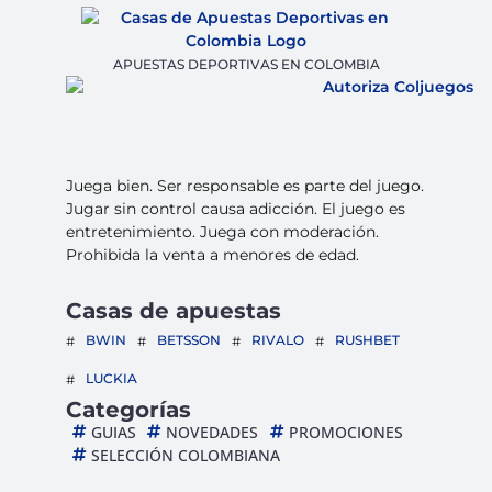
APUESTAS DEPORTIVAS EN COLOMBIA
Juega bien. Ser responsable es parte del juego.
Jugar sin control causa adicción. El juego es
entretenimiento. Juega con moderación.
Prohibida la venta a menores de edad.
Casas de apuestas
BWIN
BETSSON
RIVALO
RUSHBET
LUCKIA
Categorías
GUIAS
NOVEDADES
PROMOCIONES
SELECCIÓN COLOMBIANA