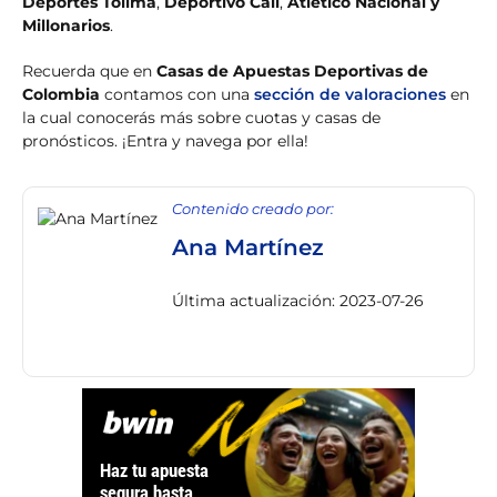
Deportes Tolima
,
Deportivo Cali
,
Atlético Nacional y
Millonarios
.
Recuerda que en
Casas de Apuestas Deportivas de
Colombia
contamos con una
sección de valoraciones
en
la cual conocerás más sobre cuotas y casas de
pronósticos. ¡Entra y navega por ella!
Contenido creado por:
Ana Martínez
Última actualización: 2023-07-26