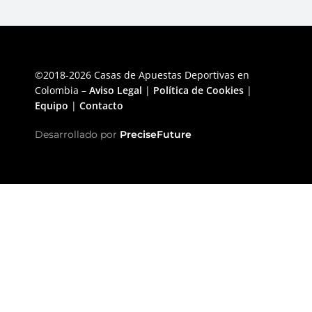
©2018-2026 Casas de Apuestas Deportivas en
Colombia –
Aviso Legal
|
Política de Cookies
|
Equipo
|
Contacto
Desarrollado por
PreciseFuture