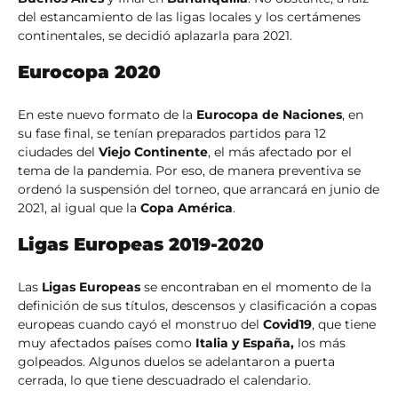
del estancamiento de las ligas locales y los certámenes
continentales, se decidió aplazarla para 2021.
Eurocopa 2020
En este nuevo formato de la
Eurocopa de Naciones
, en
su fase final, se tenían preparados partidos para 12
ciudades del
Viejo Continente
, el más afectado por el
tema de la pandemia. Por eso, de manera preventiva se
ordenó la suspensión del torneo, que arrancará en junio de
2021, al igual que la
Copa América
.
Ligas Europeas 2019-2020
Las
Ligas Europeas
se encontraban en el momento de la
definición de sus títulos, descensos y clasificación a copas
europeas cuando cayó el monstruo del
Covid19
, que tiene
muy afectados países como
Italia y España,
los más
golpeados. Algunos duelos se adelantaron a puerta
cerrada, lo que tiene descuadrado el calendario.