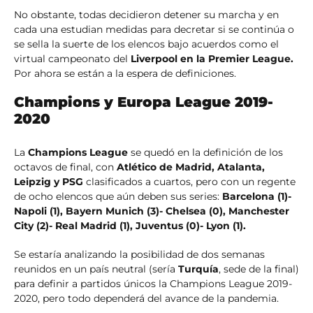
No obstante, todas decidieron detener su marcha y en
cada una estudian medidas para decretar si se continúa o
se sella la suerte de los elencos bajo acuerdos como el
virtual campeonato del
Liverpool en la Premier League.
Por ahora se están a la espera de definiciones.
Champions y Europa League 2019-
2020
La
Champions League
se quedó en la definición de los
octavos de final, con
Atlético de Madrid, Atalanta,
Leipzig y PSG
clasificados a cuartos, pero con un regente
de ocho elencos que aún deben sus series:
Barcelona (1)-
Napoli (1), Bayern Munich (3)- Chelsea (0), Manchester
City (2)- Real Madrid (1), Juventus (0)- Lyon (1).
Se estaría analizando la posibilidad de dos semanas
reunidos en un país neutral (sería
Turquía
, sede de la final)
para definir a partidos únicos la Champions League 2019-
2020, pero todo dependerá del avance de la pandemia.