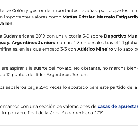
nte de Colón y gestor de importantes hazañas, por lo que los hin
man importantes valores como
Matías Fritzler, Marcelo Estigarri
vallén
.
a Sudamericana 2019 con una victoria 5-0 sobre
Deportivo Muni
guay.
Argentinos Juniors
, con un 4-3 en penales tras el 1-1 global
ifinales, en las que empató 3-3 con
Atlético Mineiro
y lo sacó p
uiere aspirar a la suerte del novato. No obstante, no marcha bien 
, a 12 puntos del líder Argentinos Juniors.
los sabaleros paga 2.40 veces lo apostado para este partido de l
contamos con una sección de valoraciones de
casas de apuesta
a importante final de la Copa Sudamericana 2019.