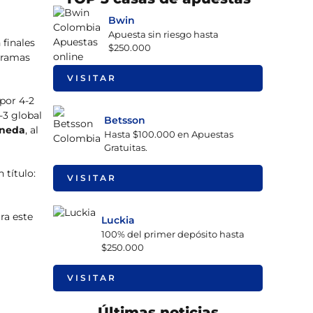
Bwin
Apuesta sin riesgo hasta
 finales
$250.000
ogramas
VISITAR
 por 4-2
3 global
Betsson
aneda
, al
Hasta $100.000 en Apuestas
Gratuitas.
 título:
VISITAR
ra este
Luckia
100% del primer depósito hasta
$250.000
VISITAR
Últimas noticias