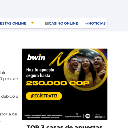
ESTAS ONLINE
🎰
CASINO ONLINE
📣
NOTICIAS
ablo
0 p.m. de
s debido a
storia de
.
TOP 3 casas de apuestas