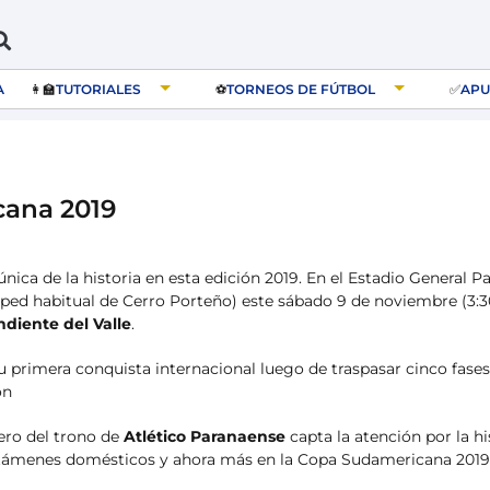
A
👩‍🏫
TUTORIALES
⚽️
TORNEOS DE FÚTBOL
✅
APU
cana 2019
 única de la historia en esta edición 2019. En el Estadio General P
ped habitual de Cerro Porteño) este sábado 9 de noviembre (3:3
diente del Valle
.
u primera conquista internacional luego de traspasar cinco fase
ón
dero del trono de
Atlético Paranaense
capta la atención por la hi
ertámenes domésticos y ahora más en la Copa Sudamericana 2019