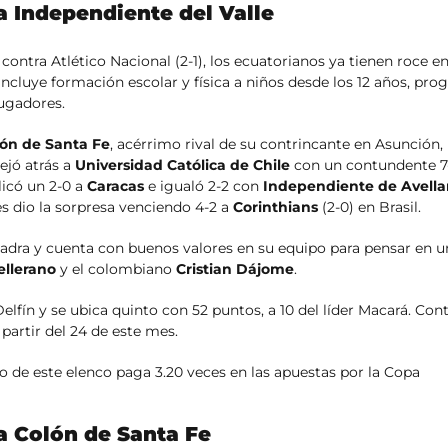
a Independiente del Valle
contra Atlético Nacional (2-1), los ecuatorianos ya tienen roce en
incluye formación escolar y física a niños desde los 12 años, pr
jugadores.
ón de Santa Fe
, acérrimo rival de su contrincante en Asunción,
ejó atrás a
Universidad Católica de Chile
con un contundente 7-
plicó un 2-0 a
Caracas
e igualó 2-2 con
Independiente de Avell
es dio la sorpresa venciendo 4-2 a
Corinthians
(2-0) en Brasil.
uadra y cuenta con buenos valores en su equipo para pensar en un
ellerano
y el colombiano
Cristian Dájome
.
fín y se ubica quinto con 52 puntos, a 10 del líder Macará. Cont
partir del 24 de este mes.
o de este elenco paga 3.20 veces en las apuestas por la Copa
a Colón de Santa Fe