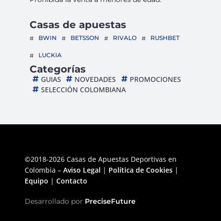
Casas de apuestas
BWIN
BETSSON
RIVALO
RUSHBET
LUCKIA
Categorías
GUIAS
NOVEDADES
PROMOCIONES
SELECCIÓN COLOMBIANA
©2018-2026 Casas de Apuestas Deportivas en
Colombia –
Aviso Legal
|
Política de Cookies
|
Equipo
|
Contacto
Desarrollado por
PreciseFuture