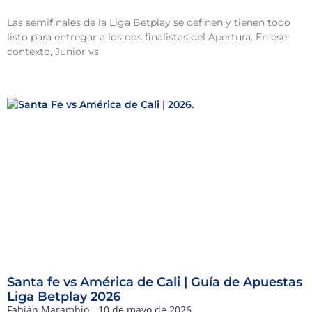
Las semifinales de la Liga Betplay se definen y tienen todo
listo para entregar a los dos finalistas del Apertura. En ese
contexto, Junior vs
Santa fe vs América de Cali | Guía de Apuestas
Liga Betplay 2026
Fabián Marambio
10 de mayo de 2026