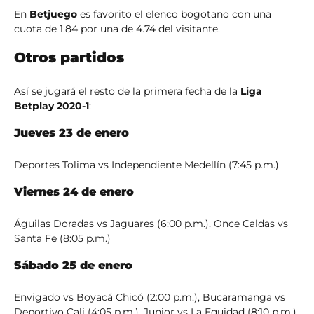
En
Betjuego
es favorito el elenco bogotano con una
cuota de 1.84 por una de 4.74 del visitante.
Otros partidos
Así se jugará el resto de la primera fecha de la
Liga
Betplay 2020-1
:
Jueves 23 de enero
Deportes Tolima vs Independiente Medellín (7:45 p.m.)
Viernes 24 de enero
Águilas Doradas vs Jaguares (6:00 p.m.), Once Caldas vs
Santa Fe (8:05 p.m.)
Sábado 25 de enero
Envigado vs Boyacá Chicó (2:00 p.m.), Bucaramanga vs
Deportivo Cali (4:05 p.m.), Junior vs La Equidad (8:10 p.m.)