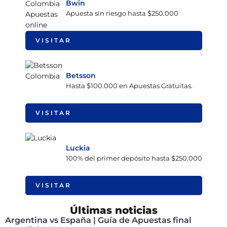
Bwin
Apuesta sin riesgo hasta $250.000
VISITAR
Betsson
Hasta $100.000 en Apuestas Gratuitas.
VISITAR
Luckia
100% del primer depósito hasta $250.000
VISITAR
Últimas noticias
Argentina vs España | Guía de Apuestas final