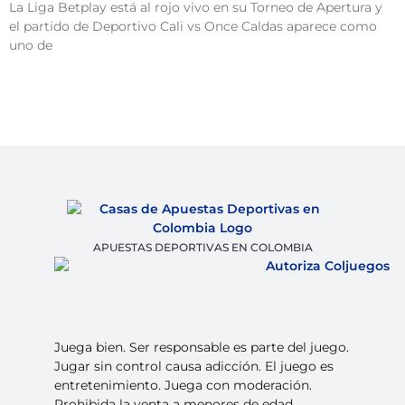
La Liga Betplay está al rojo vivo en su Torneo de Apertura y
el partido de Deportivo Cali vs Once Caldas aparece como
uno de
APUESTAS DEPORTIVAS EN COLOMBIA
Juega bien. Ser responsable es parte del juego.
Jugar sin control causa adicción. El juego es
entretenimiento. Juega con moderación.
Prohibida la venta a menores de edad.