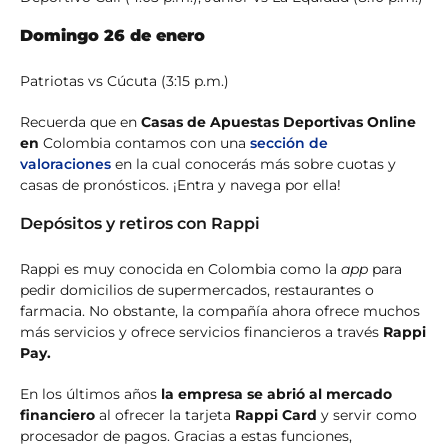
Domingo 26 de enero
Patriotas vs Cúcuta (3:15 p.m.)
Recuerda que en
Casas de Apuestas Deportivas Online
en
Colombia contamos con una
sección de
valoraciones
en la cual conocerás más sobre cuotas y
casas de pronósticos. ¡Entra y navega por ella!
Depósitos y retiros con Rappi
Rappi es muy conocida en Colombia como la
app
para
pedir domicilios de supermercados, restaurantes o
farmacia. No obstante, la compañía ahora ofrece muchos
más servicios y ofrece servicios financieros a través
Rappi
Pay.
En los últimos años
la empresa se abrió al mercado
financiero
al ofrecer la tarjeta
Rappi Card
y servir como
procesador de pagos. Gracias a estas funciones,