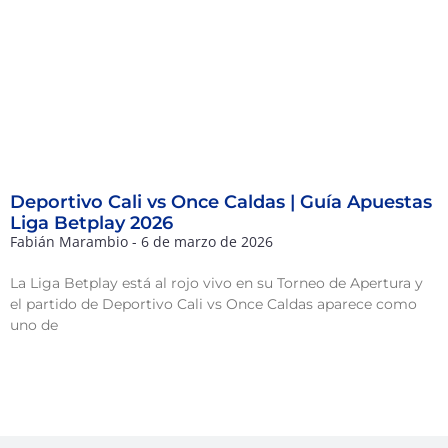
Deportivo Cali vs Once Caldas | Guía Apuestas
Liga Betplay 2026
Fabián Marambio
6 de marzo de 2026
La Liga Betplay está al rojo vivo en su Torneo de Apertura y
el partido de Deportivo Cali vs Once Caldas aparece como
uno de