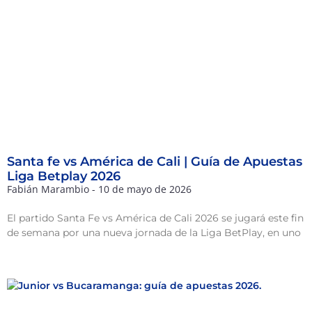
Santa fe vs América de Cali | Guía de Apuestas
Liga Betplay 2026
Fabián Marambio
10 de mayo de 2026
El partido Santa Fe vs América de Cali 2026 se jugará este fin
de semana por una nueva jornada de la Liga BetPlay, en uno