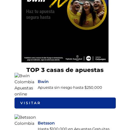
TOP 3 casas de apuestas
Bwin
Apuesta sin riesgo hasta $250.000
VISITAR
Betsson
Hasta $100.000 en Apuestas Gratuitas.