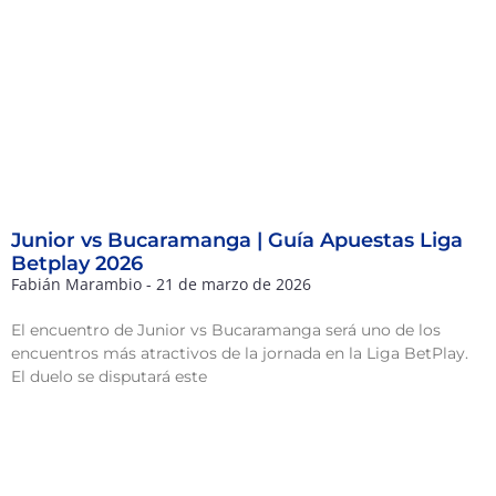
Junior vs Bucaramanga | Guía Apuestas Liga
Betplay 2026
Fabián Marambio
21 de marzo de 2026
El encuentro de Junior vs Bucaramanga será uno de los
encuentros más atractivos de la jornada en la Liga BetPlay.
El duelo se disputará este