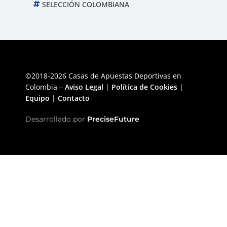
SELECCIÓN COLOMBIANA
©2018-2026 Casas de Apuestas Deportivas en
Colombia –
Aviso Legal
|
Política de Cookies
|
Equipo
|
Contacto
Desarrollado por
PreciseFuture