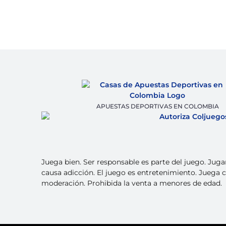
APUESTAS DEPORTIVAS EN COLOMBIA
Juega bien. Ser responsable es parte del juego. Juga
causa adicción. El juego es entretenimiento. Juega 
moderación. Prohibida la venta a menores de edad.