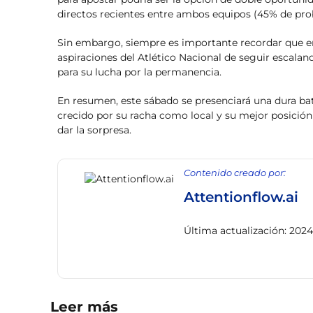
directos recientes entre ambos equipos (45% de prob
Sin embargo, siempre es importante recordar que en e
aspiraciones del Atlético Nacional de seguir escal
para su lucha por la permanencia.
En resumen, este sábado se presenciará una dura batal
crecido por su racha como local y su mejor posición
dar la sorpresa.
Contenido creado por:
Attentionflow.ai
Última actualización: 2024
Leer más