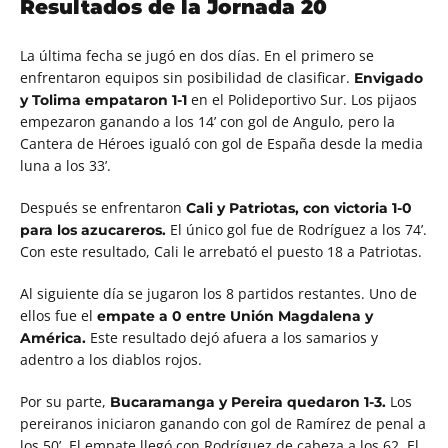
Resultados de la Jornada 20
La última fecha se jugó en dos días. En el primero se
enfrentaron equipos sin posibilidad de clasificar.
Envigado
en el Polideportivo Sur. Los pijaos
y Tolima empataron 1-1
empezaron ganando a los 14’ con gol de Angulo, pero la
Cantera de Héroes igualó con gol de España desde la media
luna a los 33’.
Después se enfrentaron
Cali y Patriotas, con victoria 1-0
El único gol fue de Rodríguez a los 74’.
para los azucareros.
Con este resultado, Cali le arrebató el puesto 18 a Patriotas.
Al siguiente día se jugaron los 8 partidos restantes. Uno de
ellos fue el
empate a 0 entre Unión Magdalena y
Este resultado dejó afuera a los samarios y
América.
adentro a los diablos rojos.
Por su parte,
Los
Bucaramanga y Pereira quedaron 1-3.
pereiranos iniciaron ganando con gol de Ramírez de penal a
los 50’. El empate llegó con Rodríguez de cabeza a los 62. El