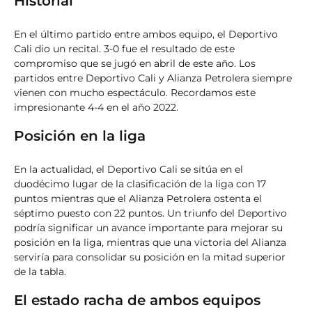
Historial
En el último partido entre ambos equipo, el Deportivo
Cali dio un recital. 3-0 fue el resultado de este
compromiso que se jugó en abril de este año. Los
partidos entre Deportivo Cali y Alianza Petrolera siempre
vienen con mucho espectáculo. Recordamos este
impresionante 4-4 en el año 2022.
Posición en la liga
En la actualidad, el Deportivo Cali se sitúa en el
duodécimo lugar de la clasificación de la liga con 17
puntos mientras que el Alianza Petrolera ostenta el
séptimo puesto con 22 puntos. Un triunfo del Deportivo
podría significar un avance importante para mejorar su
posición en la liga, mientras que una victoria del Alianza
serviría para consolidar su posición en la mitad superior
de la tabla.
El estado racha de ambos equipos