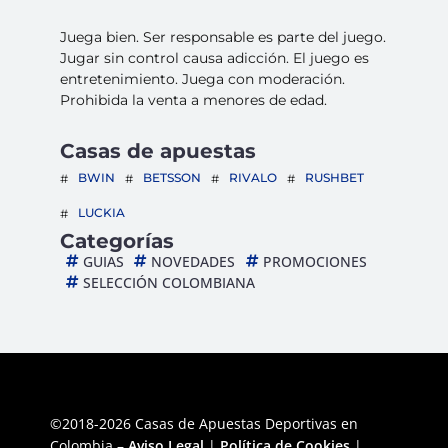
Juega bien. Ser responsable es parte del juego.
Jugar sin control causa adicción. El juego es
entretenimiento. Juega con moderación.
Prohibida la venta a menores de edad.
Casas de apuestas
BWIN
BETSSON
RIVALO
RUSHBET
LUCKIA
Categorías
GUIAS
NOVEDADES
PROMOCIONES
SELECCIÓN COLOMBIANA
©2018-2026 Casas de Apuestas Deportivas en
Colombia –
Aviso Legal
|
Política de Cookies
|