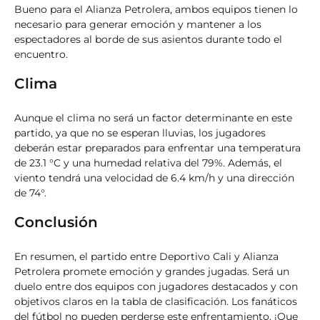
Bueno para el Alianza Petrolera, ambos equipos tienen lo
necesario para generar emoción y mantener a los
espectadores al borde de sus asientos durante todo el
encuentro.
Clima
Aunque el clima no será un factor determinante en este
partido, ya que no se esperan lluvias, los jugadores
deberán estar preparados para enfrentar una temperatura
de 23.1 °C y una humedad relativa del 79%. Además, el
viento tendrá una velocidad de 6.4 km/h y una dirección
de 74°.
Conclusión
En resumen, el partido entre Deportivo Cali y Alianza
Petrolera promete emoción y grandes jugadas. Será un
duelo entre dos equipos con jugadores destacados y con
objetivos claros en la tabla de clasificación. Los fanáticos
del fútbol no pueden perderse este enfrentamiento. ¡Que