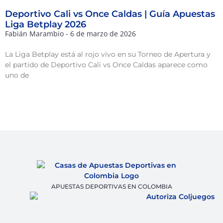
Deportivo Cali vs Once Caldas | Guía Apuestas
Liga Betplay 2026
Fabián Marambio
6 de marzo de 2026
La Liga Betplay está al rojo vivo en su Torneo de Apertura y
el partido de Deportivo Cali vs Once Caldas aparece como
uno de
APUESTAS DEPORTIVAS EN COLOMBIA