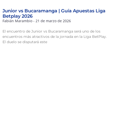
Junior vs Bucaramanga | Guía Apuestas Liga
Betplay 2026
Fabián Marambio
21 de marzo de 2026
El encuentro de Junior vs Bucaramanga será uno de los
encuentros más atractivos de la jornada en la Liga BetPlay.
El duelo se disputará este