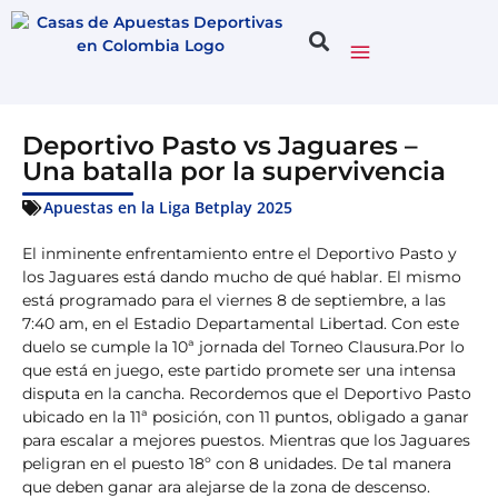
Deportivo Pasto vs Jaguares –
Una batalla por la supervivencia
Apuestas en la Liga Betplay 2025
El inminente enfrentamiento entre el Deportivo Pasto y
los Jaguares está dando mucho de qué hablar. El mismo
está programado para el viernes 8 de septiembre, a las
7:40 am, en el Estadio Departamental Libertad. Con este
duelo se cumple la 10ª jornada del Torneo Clausura.Por lo
que está en juego, este partido promete ser una intensa
disputa en la cancha. Recordemos que el Deportivo Pasto
ubicado en la 11ª posición, con 11 puntos, obligado a ganar
para escalar a mejores puestos. Mientras que los Jaguares
peligran en el puesto 18º con 8 unidades. De tal manera
que deben ganar ara alejarse de la zona de descenso.