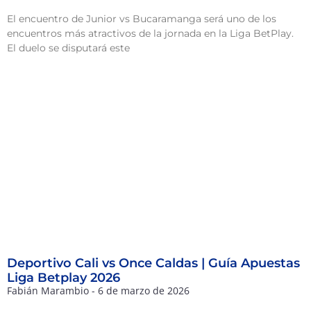
El encuentro de Junior vs Bucaramanga será uno de los
encuentros más atractivos de la jornada en la Liga BetPlay.
El duelo se disputará este
Deportivo Cali vs Once Caldas | Guía Apuestas
Liga Betplay 2026
Fabián Marambio
6 de marzo de 2026