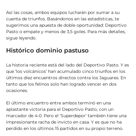
Así las cosas, ambos equipos lucharán por sumar a su
cuenta de triunfos. Basándonos en las estadísticas, te
sugerimos una apuesta de doble oportunidad: Deportivo
Pasto o empate y menos de 3,5 goles. Para más detalles,
sigue leyendo.
Histórico dominio pastuso
La historia reciente está del lado del Deportivo Pasto. Y es
que ‘los volcánicos’ han acumulado cinco triunfos en los
últimos diez encuentros directos contra los Jaguares. En
tanto que los felinos solo han logrado vencer en dos
ocasiones.
El último encuentro entre ambos terminó en una
aplastante victoria para el Deportivo Pasto, con un
marcador de 4-0. Pero el ‘Superdepor’ también tiene una
impresionante racha de invicto en casa. Y es que no ha
perdido en los últimos 15 partidos en su propio terreno.