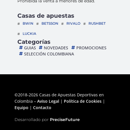
Prohibida la venta a menores de edad.
Casas de apuestas
BWIN
BETSSON
RIVALO
RUSHBET
LUCKIA
Categorías
GUIAS
NOVEDADES
PROMOCIONES
SELECCIÓN COLOMBIANA
©2018-2026 Casas de Apuestas Deportivas en
Colombia –
Aviso Legal
|
Política de Cookies
|
Equipo
|
Contacto
Desarrollado por
PreciseFuture