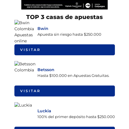
TOP 3 casas de apuestas
Bwin
Apuesta sin riesgo hasta $250.000
VISITAR
Betsson
Hasta $100.000 en Apuestas Gratuitas.
VISITAR
Luckia
100% del primer depósito hasta $250.000