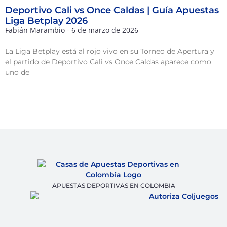
Deportivo Cali vs Once Caldas | Guía Apuestas
Liga Betplay 2026
Fabián Marambio
6 de marzo de 2026
La Liga Betplay está al rojo vivo en su Torneo de Apertura y
el partido de Deportivo Cali vs Once Caldas aparece como
uno de
APUESTAS DEPORTIVAS EN COLOMBIA