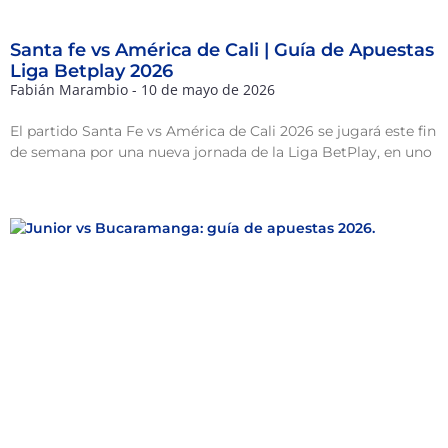
Santa fe vs América de Cali | Guía de Apuestas
Liga Betplay 2026
Fabián Marambio
10 de mayo de 2026
El partido Santa Fe vs América de Cali 2026 se jugará este fin
de semana por una nueva jornada de la Liga BetPlay, en uno