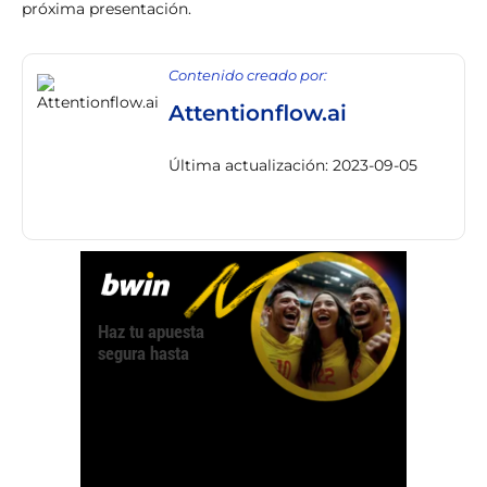
próxima presentación.
Contenido creado por:
Attentionflow.ai
Última actualización: 2023-09-05