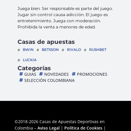
Juega bien. Ser responsable es parte del juego.
Jugar sin control causa adicción. El juego es
entretenimiento. Juega con moderación.
Prohibida la venta a menores de edad.
Casas de apuestas
BWIN
BETSSON
RIVALO
RUSHBET
LUCKIA
Categorías
GUIAS
NOVEDADES
PROMOCIONES
SELECCIÓN COLOMBIANA
©2018-2026 Casas de Apuestas Deportivas en
Colombia –
Aviso Legal
|
Política de Cookies
|