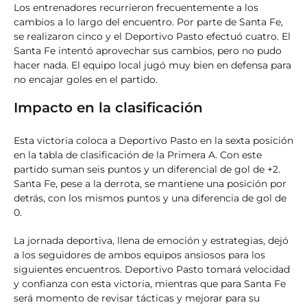
Los entrenadores recurrieron frecuentemente a los
cambios a lo largo del encuentro. Por parte de Santa Fe,
se realizaron cinco y el Deportivo Pasto efectuó cuatro. El
Santa Fe intentó aprovechar sus cambios, pero no pudo
hacer nada. El equipo local jugó muy bien en defensa para
no encajar goles en el partido.
Impacto en la clasificación
Esta victoria coloca a Deportivo Pasto en la sexta posición
en la tabla de clasificación de la Primera A. Con este
partido suman seis puntos y un diferencial de gol de +2.
Santa Fe, pese a la derrota, se mantiene una posición por
detrás, con los mismos puntos y una diferencia de gol de
0.
La jornada deportiva, llena de emoción y estrategias, dejó
a los seguidores de ambos equipos ansiosos para los
siguientes encuentros. Deportivo Pasto tomará velocidad
y confianza con esta victoria, mientras que para Santa Fe
será momento de revisar tácticas y mejorar para su