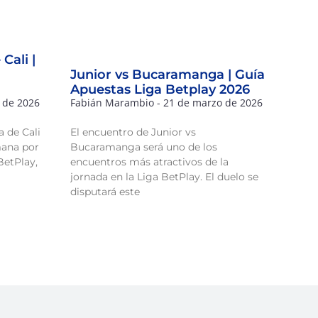
Cali |
Junior vs Bucaramanga | Guía
Apuestas Liga Betplay 2026
 de 2026
Fabián Marambio
21 de marzo de 2026
a de Cali
El encuentro de Junior vs
mana por
Bucaramanga será uno de los
BetPlay,
encuentros más atractivos de la
jornada en la Liga BetPlay. El duelo se
disputará este