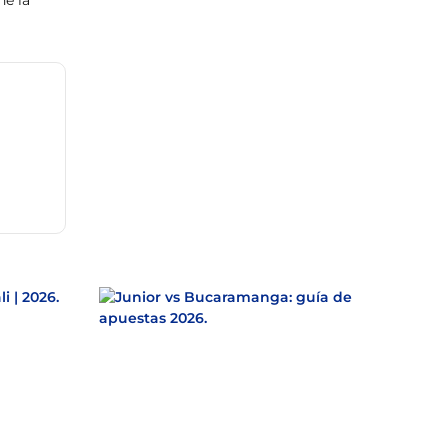
ne la