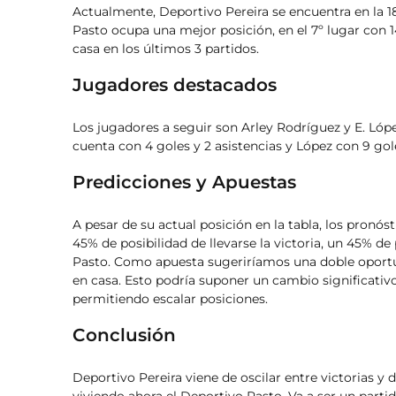
Actualmente, Deportivo Pereira se encuentra en la 1
Pasto ocupa una mejor posición, en el 7º lugar con 
casa en los últimos 3 partidos.
Jugadores destacados
Los jugadores a seguir son Arley Rodríguez y E. Lóp
cuenta con 4 goles y 2 asistencias y López con 9 gole
Predicciones y Apuestas
A pesar de su actual posición en la tabla, los pronó
45% de posibilidad de llevarse la victoria, un 45% d
Pasto. Como apuesta sugeriríamos una doble oportun
en casa. Esto podría suponer un cambio significativo 
permitiendo escalar posiciones.
Conclusión
Deportivo Pereira viene de oscilar entre victorias y 