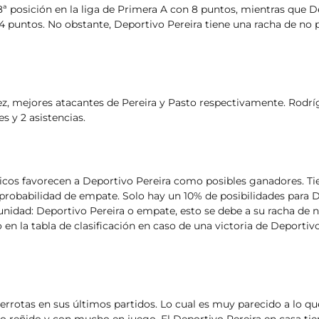
8ª posición en la liga de Primera A con 8 puntos, mientras que 
14 puntos. No obstante, Deportivo Pereira tiene una racha de no 
ez, mejores atacantes de Pereira y Pasto respectivamente. Rodr
s y 2 asistencias.
sticos favorecen a Deportivo Pereira como posibles ganadores. T
e probabilidad de empate. Solo hay un 10% de posibilidades para 
idad: Deportivo Pereira o empate, esto se debe a su racha de 
en la tabla de clasificación en caso de una victoria de Deportivo
derrotas en sus últimos partidos. Lo cual es muy parecido a lo qu