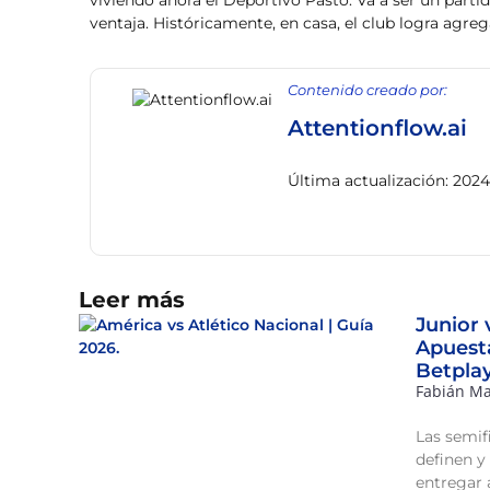
viviendo ahora el Deportivo Pasto. Va a ser un parti
ventaja. Históricamente, en casa, el club logra agreg
Contenido creado por:
Attentionflow.ai
Última actualización: 2024
Leer más
Junior 
Apuesta
Betpla
Fabián M
Las semif
definen y 
entregar a