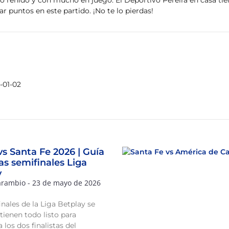
do reñido y con mucho en juego. El Deportivo Pereira en casa tie
ar puntos en este partido. ¡No te lo pierdas!
-01-02
vs Santa Fe 2026 | Guía
s semifinales Liga
y
arambio
23 de mayo de 2026
inales de la Liga Betplay se
tienen todo listo para
 los dos finalistas del