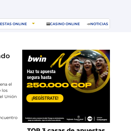
ESTAS ONLINE
🎰
CASINO ONLINE
📣
NOTICIAS
ado
ena el
 los
 el Unión
encuentro
TOP 3 casas de apuestas