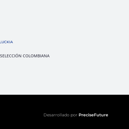
LUCKIA
SELECCIÓN COLOMBIANA
Desarrollado por
PreciseFuture