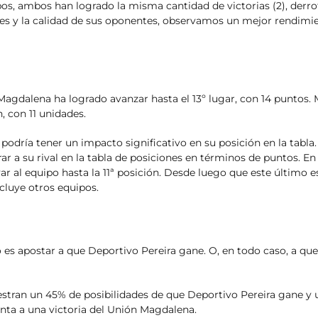
os, ambos han logrado la misma cantidad de victorias (2), derrot
res y la calidad de sus oponentes, observamos un mejor rendimi
 Magdalena ha logrado avanzar hasta el 13º lugar, con 14 puntos. 
, con 11 unidades.
podría tener un impacto significativo en su posición en la tabla. 
rar a su rival en la tabla de posiciones en términos de puntos. En
ar al equipo hasta la 11ª posición. Desde luego que este último 
luye otros equipos.
es apostar a que Deportivo Pereira gane. O, en todo caso, a que
estran un 45% de posibilidades de que Deportivo Pereira gane y
nta a una victoria del Unión Magdalena.