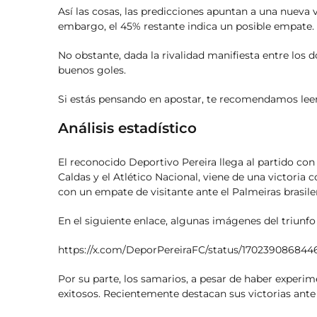
Así las cosas, las predicciones apuntan a una nueva 
embargo, el 45% restante indica un posible empate.
No obstante, dada la rivalidad manifiesta entre los 
buenos goles.
Si estás pensando en apostar, te recomendamos leer 
Análisis estadístico
El reconocido Deportivo Pereira llega al partido co
Caldas y el Atlético Nacional, viene de una victoria 
con un empate de visitante ante el Palmeiras brasi
En el siguiente enlace, algunas imágenes del triunfo 
https://x.com/DeporPereiraFC/status/17023908684
Por su parte, los samarios, a pesar de haber experi
exitosos. Recientemente destacan sus victorias ante 