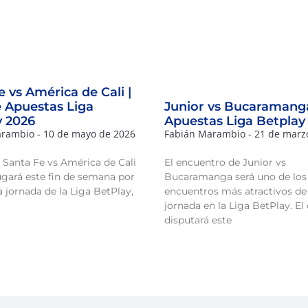
e vs América de Cali |
 Apuestas Liga
Junior vs Bucaramanga
y 2026
Apuestas Liga Betplay
arambio
10 de mayo de 2026
Fabián Marambio
21 de marz
o Santa Fe vs América de Cali
El encuentro de Junior vs
ugará este fin de semana por
Bucaramanga será uno de los
 jornada de la Liga BetPlay,
encuentros más atractivos de 
jornada en la Liga BetPlay. El
disputará este