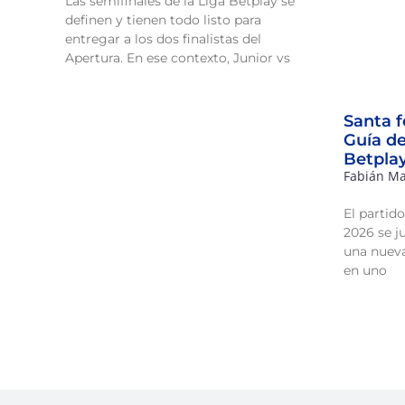
Las semifinales de la Liga Betplay se
definen y tienen todo listo para
entregar a los dos finalistas del
Apertura. En ese contexto, Junior vs
Santa f
Guía de
Betpla
Fabián M
El partid
2026 se j
una nueva
en uno