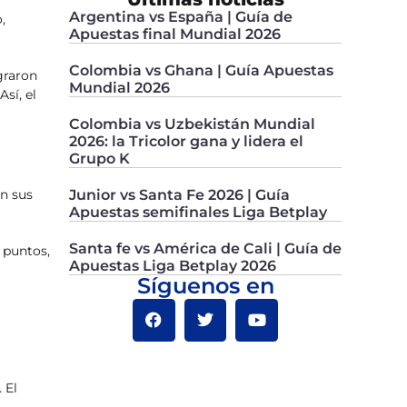
Argentina vs España | Guía de
,
Apuestas final Mundial 2026
Colombia vs Ghana | Guía Apuestas
graron
Mundial 2026
sí, el
Colombia vs Uzbekistán Mundial
2026: la Tricolor gana y lidera el
Grupo K
en sus
Junior vs Santa Fe 2026 | Guía
Apuestas semifinales Liga Betplay
Santa fe vs América de Cali | Guía de
 puntos,
Apuestas Liga Betplay 2026
Síguenos en
 El