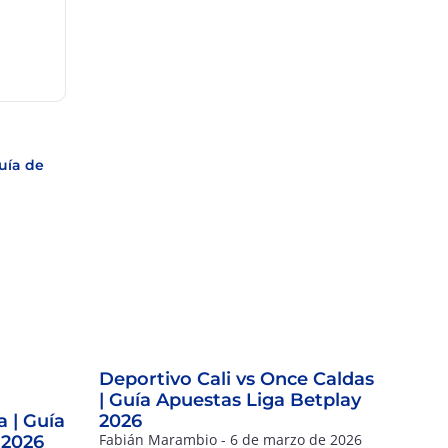
Deportivo Cali vs Once Caldas
| Guía Apuestas Liga Betplay
 | Guía
2026
Fabián Marambio
6 de marzo de 2026
 2026