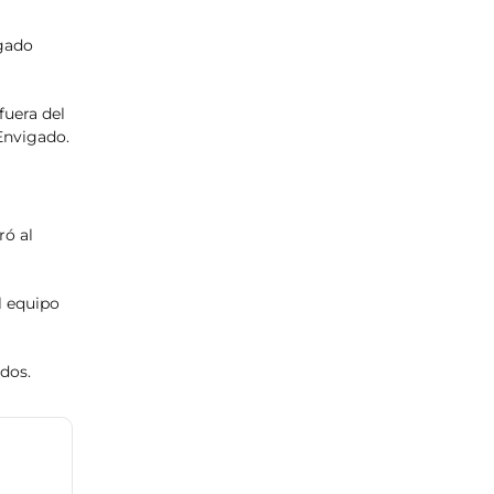
igado
fuera del
Envigado.
ró al
l equipo
dos.