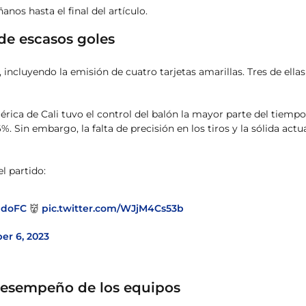
nos hasta el final del artículo.
de escasos goles
incluyendo la emisión de cuatro tarjetas amarillas. Tres de ella
rica de Cali tuvo el control del balón la mayor parte del tiempo
 Sin embargo, la falta de precisión en los tiros y la sólida actu
l partido:
adoFC
👹
pic.twitter.com/WJjM4Cs53b
r 6, 2023
 desempeño de los equipos