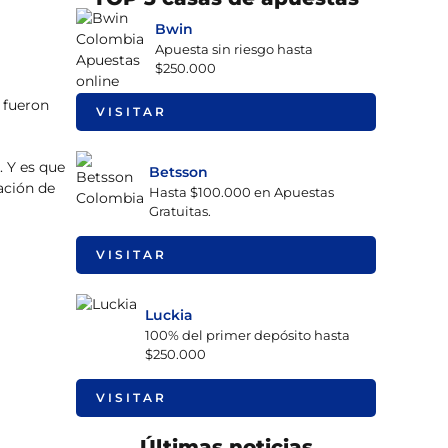
Bwin
Apuesta sin riesgo hasta
$250.000
s fueron
VISITAR
. Y es que
Betsson
ación de
Hasta $100.000 en Apuestas
Gratuitas.
VISITAR
Luckia
100% del primer depósito hasta
$250.000
VISITAR
Últimas noticias