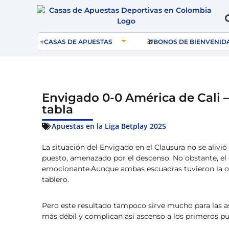
⭐
CASAS DE APUESTAS
🎁
BONOS DE BIENVENID
Envigado 0-0 América de Cali – 
tabla
Apuestas en la Liga Betplay 2025
La situación del Envigado en el Clausura no se alivió
puesto, amenazado por el descenso. No obstante, el 
emocionante.Aunque ambas escuadras tuvieron la op
tablero.
Pero este resultado tampoco sirve mucho para las as
más débil y complican así ascenso a los primeros pue