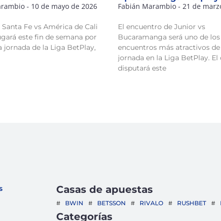
arambio
10 de mayo de 2026
Fabián Marambio
21 de marz
o Santa Fe vs América de Cali
El encuentro de Junior vs
ugará este fin de semana por
Bucaramanga será uno de los
 jornada de la Liga BetPlay,
encuentros más atractivos de 
jornada en la Liga BetPlay. El
disputará este
Casas de apuestas
BWIN
BETSSON
RIVALO
RUSHBET
Categorías