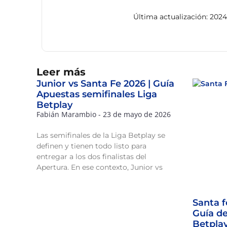
Última actualización: 202
Leer más
Junior vs Santa Fe 2026 | Guía
Apuestas semifinales Liga
Betplay
Fabián Marambio
23 de mayo de 2026
Las semifinales de la Liga Betplay se
definen y tienen todo listo para
entregar a los dos finalistas del
Apertura. En ese contexto, Junior vs
Santa f
Guía de
Betpla