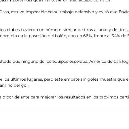
jadas importantes que mantuvieron a su equipo con vida.
 Ossa, estuvo impecable en su trabajo defensivo y evitó que Env
os clubes tuvieron un número similar de tiros al arco y de tiros 
 dominio en la posesión del balón, con un 66%, frente al 34% de 
sultado que ninguno de los equipos esperaba, América de Cali log
 de los últimos lugares, pero este empate sin goles muestra que e
amino del gol.
o por delante para mejorar los resultados en los próximos parti