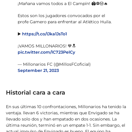
¡Mañana vamos todos a El Campín! 🏟️⚽️Ⓜ️🔥
Estos son los jugadores convocados por el
profe Gamero para enfrentar al Atlético Huila.
▶️
https://t.co/IJka1JsTo1
¡VAMOS MILLONARIOS! 💙🔝
pic.twitter.com/lC723PelCy
— Millonarios FC (@MillosFCoficial)
September 21, 2023
Historial cara a cara
En sus últimas 10 confrontaciones, Millonarios ha tenido la
ventaja. llevan 6 victorias, mientras que Envigado se ha
llevado solo dos y han empatado en dos ocasiones. La
última reunión, terminó en un empate 1-1. Sin embargo, el
actual impulso de Envigado es bueno. El equipo ha