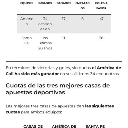
EQUIPOS
JUGADOS
GANADOS
EMPATAD
GOLES A
OS
FAVOR
Améric
34
17
6
47
a
ocasion
es en
Santa
los
11
36
Fe
últimos
20 años
En términos de victorias y goles, sin dudas
el América de
Cali ha sido más ganador
en sus últimos 34 encuentros.
Cuotas de las tres mejores casas de
apuestas deportivas
Las mejores tres casas de apuestas dan
las siguientes
cuotas
para ambos equipos:
CASAS DE
AMÉRICA DE
SANTA FE