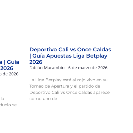
Deportivo Cali vs Once Caldas
| Guía Apuestas Liga Betplay
 | Guía
2026
Fabián Marambio
6 de marzo de 2026
 2026
o de 2026
La Liga Betplay está al rojo vivo en su
Torneo de Apertura y el partido de
Deportivo Cali vs Once Caldas aparece
la
como uno de
 duelo se