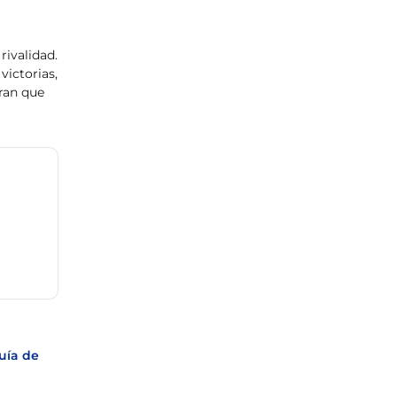
rivalidad.
victorias,
tran que