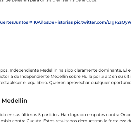
as. Se pelearan para un sitio en semis de la copa.
uertesJuntos
#110AñosDeHistorias
pic.twitter.com/LTgF2sOy
ipos, Independiente Medellin ha sido claramente dominante. El 
 victoria de Independiente Medellin sobre Huila por 3 a 2 en su úl
restablecer el equilibrio. Quieren aprovechar cualquier oportuni
 Medellin
do en sus últimos 5 partidos. Han logrado empates contra Once
mbia contra Cucuta. Estos resultados demuestran la fortaleza d