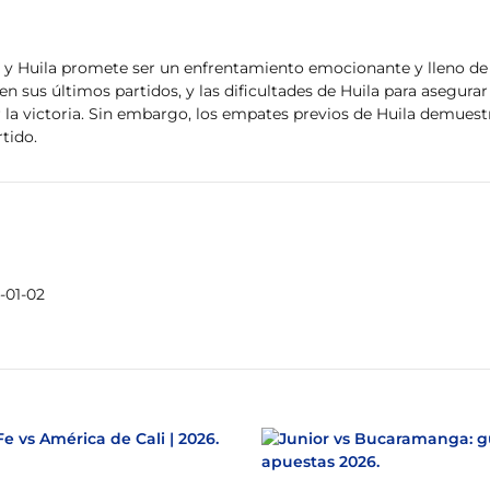
 y Huila promete ser un enfrentamiento emocionante y lleno de 
n sus últimos partidos, y las dificultades de Huila para asegurar 
r la victoria. Sin embargo, los empates previos de Huila demues
tido.
-01-02