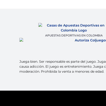
APUESTAS DEPORTIVAS EN COLOMBIA
Juega bien. Ser responsable es parte del juego. Juga
causa adicción. El juego es entretenimiento. Juega 
moderación. Prohibida la venta a menores de edad.