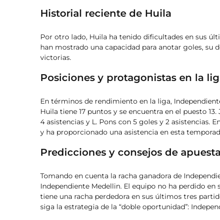
Historial reciente de Huila
Por otro lado, Huila ha tenido dificultades en sus ú
han mostrado una capacidad para anotar goles, su de
victorias.
Posiciones y protagonistas en la li
En términos de rendimiento en la liga, Independient
Huila tiene 17 puntos y se encuentra en el puesto 13.
4 asistencias y L. Pons con 5 goles y 2 asistencias. 
y ha proporcionado una asistencia en esta temporad
Predicciones y consejos de apuest
Tomando en cuenta la racha ganadora de Independien
Independiente Medellin. El equipo no ha perdido en s
tiene una racha perdedora en sus últimos tres partido
siga la estrategia de la “doble oportunidad”: Indepe