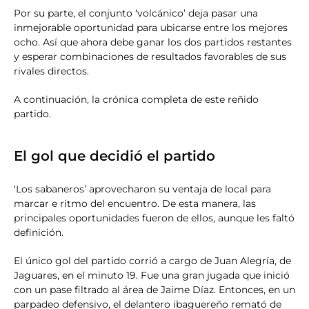
Por su parte, el conjunto ‘volcánico’ deja pasar una
inmejorable oportunidad para ubicarse entre los mejores
ocho. Así que ahora debe ganar los dos partidos restantes
y esperar combinaciones de resultados favorables de sus
rivales directos.
A continuación, la crónica completa de este reñido
partido.
El gol que decidió el partido
‘Los sabaneros’ aprovecharon su ventaja de local para
marcar e ritmo del encuentro. De esta manera, las
principales oportunidades fueron de ellos, aunque les faltó
definición.
El único gol del partido corrió a cargo de Juan Alegría, de
Jaguares, en el minuto 19. Fue una gran jugada que inició
con un pase filtrado al área de Jaime Díaz. Entonces, en un
parpadeo defensivo, el delantero ibaguereño remató de