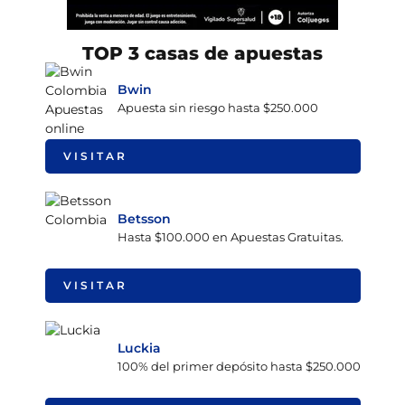
TOP 3 casas de apuestas
Bwin
Apuesta sin riesgo hasta $250.000
VISITAR
Betsson
Hasta $100.000 en Apuestas Gratuitas.
VISITAR
Luckia
100% del primer depósito hasta $250.000