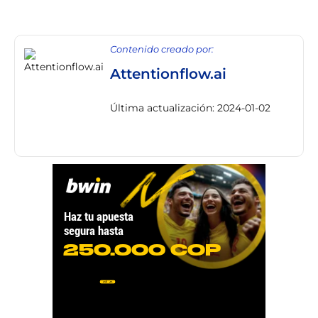
Contenido creado por:
Attentionflow.ai
Última actualización: 2024-01-02