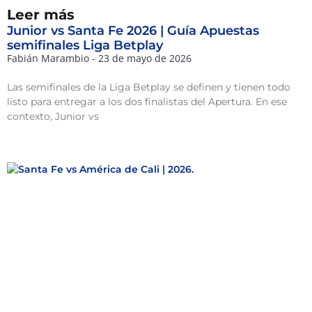
Leer más
Junior vs Santa Fe 2026 | Guía Apuestas
semifinales Liga Betplay
Fabián Marambio
23 de mayo de 2026
Las semifinales de la Liga Betplay se definen y tienen todo
listo para entregar a los dos finalistas del Apertura. En ese
contexto, Junior vs