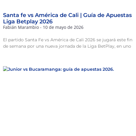
Santa fe vs América de Cali | Guía de Apuestas
Liga Betplay 2026
Fabián Marambio
10 de mayo de 2026
El partido Santa Fe vs América de Cali 2026 se jugará este fin
de semana por una nueva jornada de la Liga BetPlay, en uno