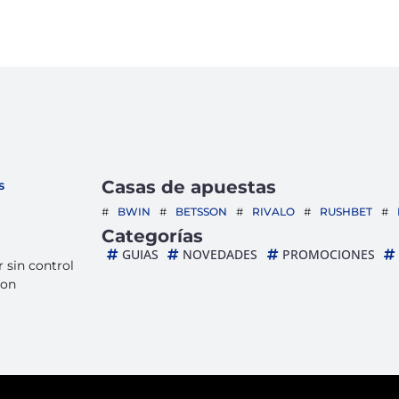
Casas de apuestas
BWIN
BETSSON
RIVALO
RUSHBET
Categorías
GUIAS
NOVEDADES
PROMOCIONES
r sin control
con