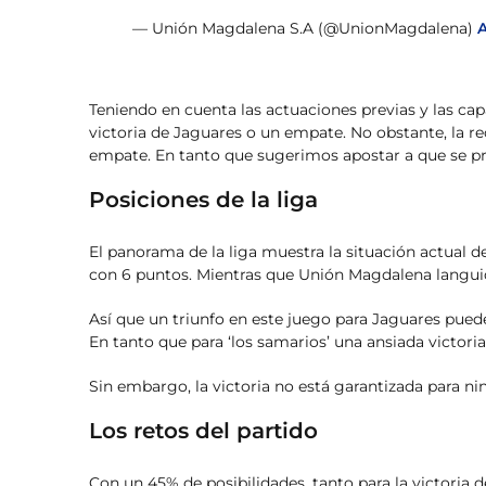
— Unión Magdalena S.A (@UnionMagdalena)
A
Teniendo en cuenta las actuaciones previas y las cap
victoria de Jaguares o un empate. No obstante, la r
empate. En tanto que sugerimos apostar a que se pr
Posiciones de la liga
El panorama de la liga muestra la situación actual 
con 6 puntos. Mientras que Unión Magdalena languid
Así que un triunfo en este juego para Jaguares pued
En tanto que para ‘los samarios’ una ansiada victoria
Sin embargo, la victoria no está garantizada para ni
Los retos del partido
Con un 45% de posibilidades, tanto para la victoria 