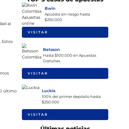
Bwin
Apuesta sin riesgo hasta
$250.000
dad al
VISITAR
. Estos
Betsson
Hasta $100.000 en Apuestas
Gratuitas.
timos
VISITAR
Luckia
El último
100% del primer depósito hasta
$250.000
VISITAR
Últimas noticias