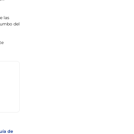
e las
 rumbo del
te