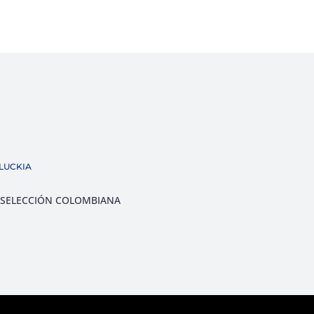
LUCKIA
SELECCIÓN COLOMBIANA