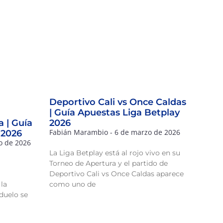
Deportivo Cali vs Once Caldas
| Guía Apuestas Liga Betplay
 | Guía
2026
Fabián Marambio
6 de marzo de 2026
 2026
o de 2026
La Liga Betplay está al rojo vivo en su
Torneo de Apertura y el partido de
Deportivo Cali vs Once Caldas aparece
la
como uno de
 duelo se