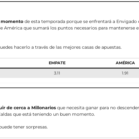
or momento
de esta temporada porque se enfrentará a Envigado
 de América que sumará los puntos necesarios para mantenerse e
edes hacerlo a través de las mejores casas de apuestas.
EMPATE
AMÉRICA
3.11
1.91
uir de cerca a Millonarios
que necesita ganar para no descender
 Caldas que está teniendo un buen momento.
puede tener sorpresas.