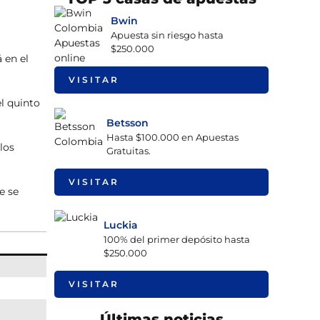
Bwin
Apuesta sin riesgo hasta
$250.000
 en el
VISITAR
el quinto
Betsson
Hasta $100.000 en Apuestas
los
Gratuitas.
VISITAR
e se
Luckia
100% del primer depósito hasta
$250.000
VISITAR
Últimas noticias