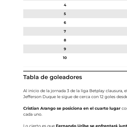
4
5
6
7
8
9
10
Tabla de goleadores
Al inicio de la jornada 3 de la liga Betplay clausura,
Jefferson Duque le sigue de cerca con 12 goles desd
Cristian Arango se posiciona en el cuarto lugar
con
cada uno.
Lo cierto es que
Fernando Uribe se enfrentará jun