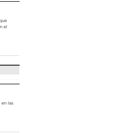
 que
n el
 en las