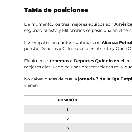
Tabla de posiciones
De momento, los tres mejores equipos son
América 
segundo puesto y Millonarios se posiciona en el terc
Los empates en puntos continúa con
Alianza Petro
puesto, Deportivo Cali se ubica en el sexto y Once 
Finalmente,
tenemos a Deportes Quindío en el
oct
mejores diez luego de unas presentaciones muy dud
No caben dudas de que la
jornada 3 de la liga Betp
vienen.
POSICIÓN
1
2
3