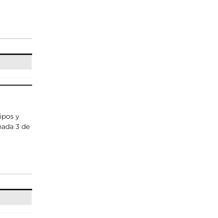
ipos y
nada 3 de