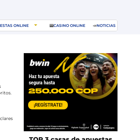
ESTAS ONLINE
🎰
CASINO ONLINE
📣
NOTICIAS
s
ritos.
clares
TOP 3 casas de apuestas