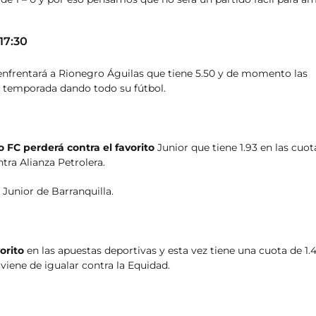
17:30
 enfrentará a Rionegro Águilas que tiene 5.50 y de momento las
sta temporada dando todo su fútbol.
 FC perderá contra el favorito
Junior que tiene 1.93 en las cuot
tra Alianza Petrolera.
 Junior de Barranquilla.
orito
en las apuestas deportivas y esta vez tiene una cuota de 1.
 viene de igualar contra la Equidad.