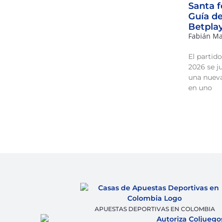
Santa f
Guía de
Betpla
Fabián M
El partid
2026 se j
una nueva
en uno
APUESTAS DEPORTIVAS EN COLOMBIA