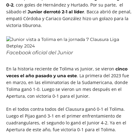
, con goles de Hernández y Hurtado. Por su parte, el
0-2
sábado el
. Bacca abrió de penal,
Junior derrotó 2-1 al líder
empató Córdoba y Cariaco González hizo un golazo para la
victoria tiburona.
Facebook oficial del Junior
En la historia reciente de Tolima vs Junior, se vieron
cinco
. La primera del 2023 fue
veces el año pasado y una este
en marzo, en las eliminatorias de la Sudamericana, donde
Tolima ganó 1-0. Luego se vieron un mes después en el
Apertura, con victoria 0-1 para el Junior.
En el todos contra todos del Clausura ganó 0-1 el Tolima.
Luego el Pijao ganó 3-1 en el primer enfrentamiento de
cuadrangulares, el segundo lo ganó el Junior 4-2. Ya en el
Apertura de este año, fue victoria 0-1 para el Tolima.