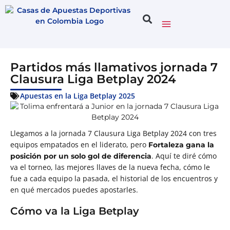
Partidos más llamativos jornada 7
Clausura Liga Betplay 2024
Apuestas en la Liga Betplay 2025
Llegamos a la jornada 7 Clausura Liga Betplay 2024 con tres
equipos empatados en el liderato, pero
Fortaleza gana la
. Aquí te diré cómo
posición por un solo gol de diferencia
va el torneo, las mejores llaves de la nueva fecha, cómo le
fue a cada equipo la pasada, el historial de los encuentros y
en qué mercados puedes apostarles.
Cómo va la Liga Betplay