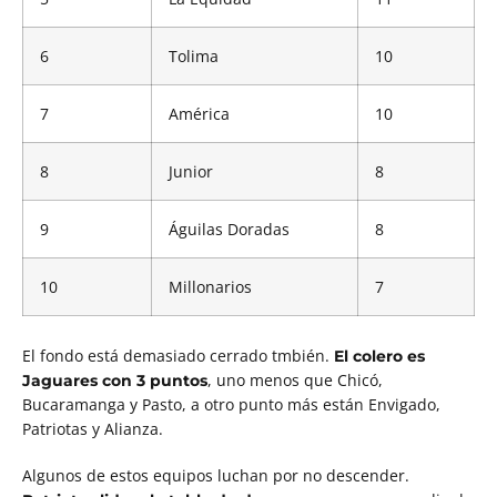
6
Tolima
10
7
América
10
8
Junior
8
9
Águilas Doradas
8
10
Millonarios
7
El fondo está demasiado cerrado tmbién.
El colero es
, uno menos que Chicó,
Jaguares con 3 puntos
Bucaramanga y Pasto, a otro punto más están Envigado,
Patriotas y Alianza.
Algunos de estos equipos luchan por no descender.