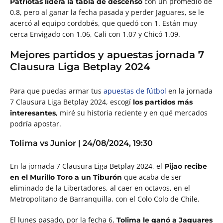
con un promedio de
Patriotas lidera la tabla de descenso
0.8, pero al ganar la fecha pasada y perder Jaguares, se le
acercó al equipo cordobés, que quedó con 1. Están muy
cerca Envigado con 1.06, Cali con 1.07 y Chicó 1.09.
Mejores partidos y apuestas jornada 7
Clausura Liga Betplay 2024
Para que puedas armar tus
apuestas de fútbol
en la jornada
7 Clausura Liga Betplay 2024, escogí
los partidos más
, miré su historia reciente y en qué mercados
interesantes
podría apostar.
Tolima vs Junior | 24/08/2024, 19:30
En la jornada 7 Clausura Liga Betplay 2024, el
Pijao recibe
que acaba de ser
en el Murillo Toro a un Tiburón
eliminado de la Libertadores, al caer en octavos, en el
Metropolitano de Barranquilla, con el Colo Colo de Chile.
El lunes pasado, por la fecha 6,
Tolima le ganó a Jaguares