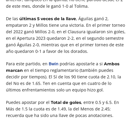
de este mes, donde le ganó 1-0 al Tolima.
De las
, Águilas ganó 2,
últimas 5 veces de la llave
empataron 2 y Millos tiene una victoria. En el primer torneo
del 2022 ganó Millos 2-0, en el Clausura igualaron sin goles,
en el Apertura 2023 quedaron 2-2, en el segundo semestre
ganó Águilas 2-0, mientras que en el primer torneo de este
año quedaron 0-1 a favor de los dorados.
Para este partido, en
Bwin
podrías apostarle a si
Ambos
en el tiempo reglamentario (también puedes
marcan
decidir por tiempos). El Sí de los 90 tiene cuota de 2.10, la
del No es de 1.65. Ten en cuenta que en cuatro de lo
últimos enfrentamientos solo un equipo hizo gol.
Puedes apostar por el
, entre 0.5 y 6.5. En
Total de goles
Más de 1.5 la cuota es de 1.49, la del Menos de 2.45;
recuerda que ha sido una llave de pocas anotaciones.