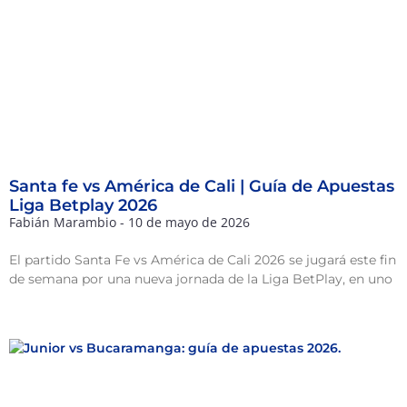
Santa fe vs América de Cali | Guía de Apuestas
Liga Betplay 2026
Fabián Marambio
10 de mayo de 2026
El partido Santa Fe vs América de Cali 2026 se jugará este fin
de semana por una nueva jornada de la Liga BetPlay, en uno