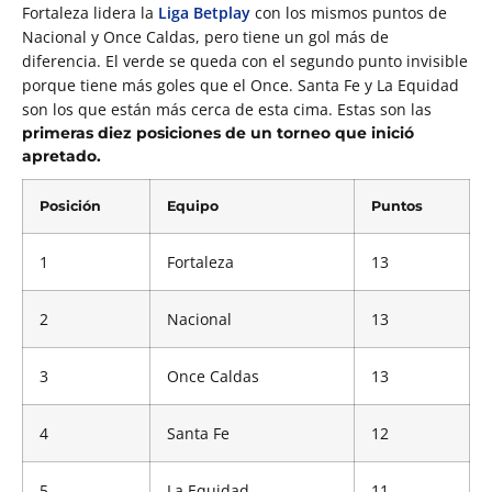
Fortaleza lidera la
Liga Betplay
con los mismos puntos de
Nacional y Once Caldas, pero tiene un gol más de
diferencia. El verde se queda con el segundo punto invisible
porque tiene más goles que el Once. Santa Fe y La Equidad
son los que están más cerca de esta cima. Estas son las
primeras diez posiciones de un torneo que inició
apretado.
Posición
Equipo
Puntos
1
Fortaleza
13
2
Nacional
13
3
Once Caldas
13
4
Santa Fe
12
5
La Equidad
11