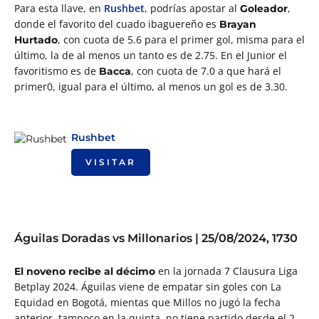
Para esta llave, en
Rushbet
, podrías apostar al
,
Goleador
donde el favorito del cuado ibaguereño es
Brayan
, con cuota de 5.6 para el primer gol, misma para el
Hurtado
último, la de al menos un tanto es de 2.75. En el Junior el
favoritismo es de
, con cuota de 7.0 a que hará el
Bacca
primer0, igual para el último, al menos un gol es de 3.30.
Rushbet
VISITAR
Águilas Doradas vs Millonarios | 25/08/2024, 1730
en la jornada 7 Clausura Liga
El noveno recibe al décimo
Betplay 2024. Águilas viene de empatar sin goles con La
Equidad en Bogotá, mientas que Millos no jugó la fecha
anterior, tampoco en la quinta, no tiene partido desde el 2