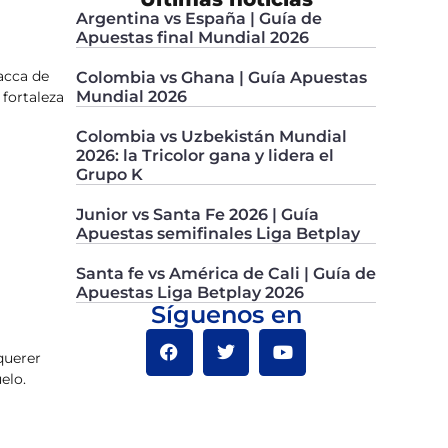
Argentina vs España | Guía de
Apuestas final Mundial 2026
Bacca de
Colombia vs Ghana | Guía Apuestas
Mundial 2026
 fortaleza
Colombia vs Uzbekistán Mundial
2026: la Tricolor gana y lidera el
Grupo K
Junior vs Santa Fe 2026 | Guía
Apuestas semifinales Liga Betplay
Santa fe vs América de Cali | Guía de
Apuestas Liga Betplay 2026
Síguenos en
querer
elo.