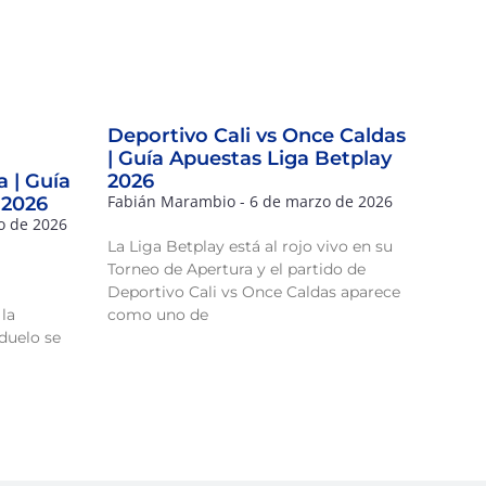
Deportivo Cali vs Once Caldas
| Guía Apuestas Liga Betplay
 | Guía
2026
Fabián Marambio
6 de marzo de 2026
 2026
o de 2026
La Liga Betplay está al rojo vivo en su
Torneo de Apertura y el partido de
Deportivo Cali vs Once Caldas aparece
la
como uno de
 duelo se