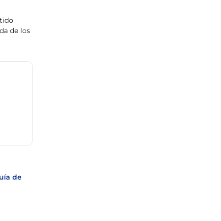
tido
da de los