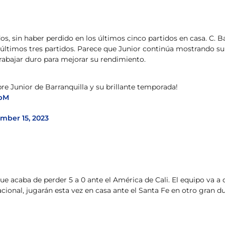
os, sin haber perdido en los últimos cinco partidos en casa. C. 
 últimos tres partidos. Parece que Junior continúa mostrando su
trabajar duro para mejorar su rendimiento.
re Junior de Barranquilla y su brillante temporada!
ObM
mber 15, 2023
ue acaba de perder 5 a 0 ante el América de Cali. El equipo va a 
ional, jugarán esta vez en casa ante el Santa Fe en otro gran du