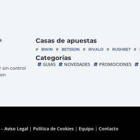
Casas de apuestas
BWIN
BETSSON
RIVALO
RUSHBET
Categorías
GUIAS
NOVEDADES
PROMOCIONES
r sin control
con
 –
Aviso Legal
|
Política de Cookies
|
Equipo
|
Contacto