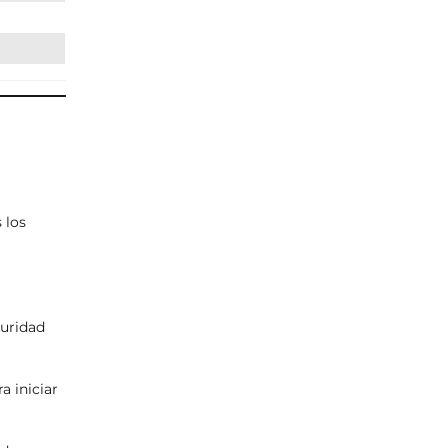
 los
guridad
a iniciar