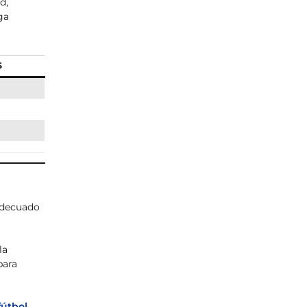
d,
ga
S
 adecuado
la
para
fútbol
.