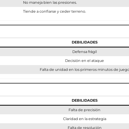
No maneja bien las presiones.
Tiende a confiarse y ceder terreno.
DEBILIDADES
Defensa frágil
Decisión en el ataque
Falta de unidad en los primeros minutos de jueg
DEBILIDADES
Falta de precisión
Claridad en la estrategia
Falta de resolución