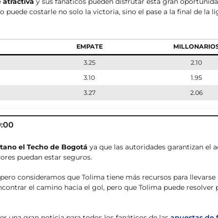
 atractiva
y sus fanáticos pueden disfrutar esta gran oportunida
uede costarle no solo la victoria, sino el pase a la final de la li
EMPATE
MILLONARIO
3.25
2.10
3.10
1.95
3.27
2.06
9:00
itano el Techo de Bogotá
ya que las autoridades garantizan el
ores puedan estar seguros.
, pero consideramos que Tolima tiene más recursos para llevarse 
 encontrar el camino hacia el gol, pero que Tolima puede resolver 
r una gran noticia para todos los fanáticos de las
apuestas de 