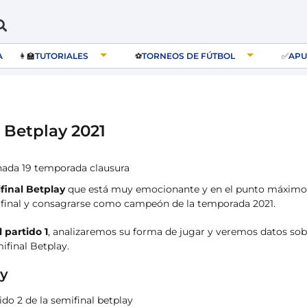
A
👩‍🏫
TUTORIALES
⚽️
TORNEOS DE FÚTBOL
✅
APU
l Betplay 2021
ifinal Betplay
que está muy emocionante y en el punto máximo
a final y consagrarse como campeón de la temporada 2021.
 partido 1
, analizaremos su forma de jugar y veremos datos sob
ifinal Betplay.
ay