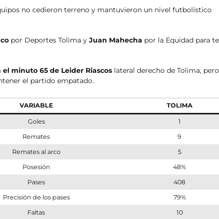
ipos no cedieron terreno y mantuvieron un nivel futbolístico
zco
por Deportes Tolima y
Juan Mahecha
por la Equidad para t
 el minuto 65 de Leider Riascos
lateral derecho de Tolima, pero
ntener el partido empatado.
VARIABLE
TOLIMA
Goles
1
Remates
9
Remates al arco
5
Posesión
48%
Pases
408
Precisión de los pases
79%
Faltas
10