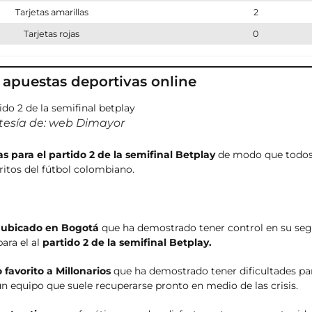
Tarjetas amarillas
2
Tarjetas rojas
0
 apuestas deportivas online
tesía de: web Dimayor
s para el partido 2 de la semifinal Betplay
de modo que todos
ritos del fútbol colombiano.
 ubicado en Bogotá
que ha demostrado tener control en su se
para el al
partido 2 de la semifinal Betplay.
favorito a Millonarios
que ha demostrado tener dificultades par
un equipo que suele recuperarse pronto en medio de las crisis.