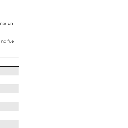
ener un
 no fue