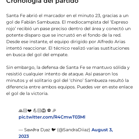
Cronología del partido
Santa Fe abrió el marcador en el minuto 23, gracias a un
gol de Fabián Sambueza. El mediocampista del ‘Expreso
rojo’ recibió un pase preciso dentro del área y conectó un
potente disparo que se incrustó en el fondo de la red.
Desde ese instante, el equipo dirigido por Alfredo Arias
intentó reaccionar. El técnico realizó varias sustituciones
en busca del gol del empate.
Sin embargo, la defensa de Santa Fe se mantuvo sólida y
resistió cualquier intento de ataque. Así pasaron los
minutos y el solitario gol del ‘chino’ Sambueza resultó la
diferencia entre ambos equipos. Puedes ver en este enlace
el gol de la victoria.
🙏🏻❤️ 💪🏻🦁 ⚽ 🎉
pic.twitter.com/R4CmwT03Ml
— Sαи∂rα D¡αz 🐦 (@SandraDiiaz)
August 3,
2023