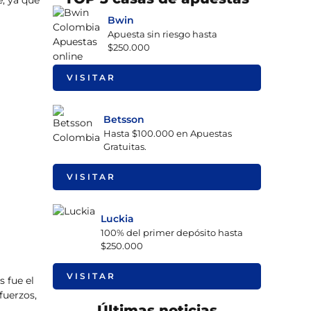
, ya que
Bwin
Apuesta sin riesgo hasta
$250.000
VISITAR
Betsson
Hasta $100.000 en Apuestas
Gratuitas.
VISITAR
Luckia
100% del primer depósito hasta
$250.000
VISITAR
s fue el
fuerzos,
Últimas noticias