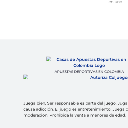
en uno
APUESTAS DEPORTIVAS EN COLOMBIA
Juega bien. Ser responsable es parte del juego. Juga
causa adicción. El juego es entretenimiento. Juega 
moderación. Prohibida la venta a menores de edad.