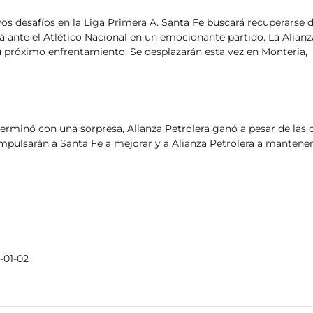
s desafíos en la Liga Primera A. Santa Fe buscará recuperarse d
á ante el Atlético Nacional en un emocionante partido. La Alianz
 próximo enfrentamiento. Se desplazarán esta vez en Monteria,
minó con una sorpresa, Alianza Petrolera ganó a pesar de las 
 impulsarán a Santa Fe a mejorar y a Alianza Petrolera a mantene
-01-02