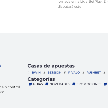
jornada en la Liga BetPlay. El
disputará este
Casas de apuestas
BWIN
BETSSON
RIVALO
RUSHBET
Categorías
GUIAS
NOVEDADES
PROMOCIONES
r sin control
con