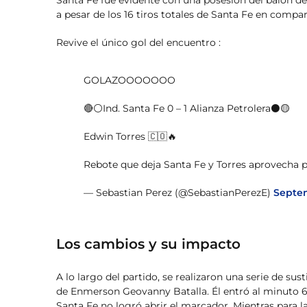
Santa Fe fue evidente con una posesión del balón de
a pesar de los 16 tiros totales de Santa Fe en compar
Revive el único gol del encuentro :
GOLAZOOOOOOO
🔴⚪️Ind. Santa Fe 0 – 1 Alianza Petrolera⚫️🟡
Edwin Torres 🇨🇴🔥
Rebote que deja Santa Fe y Torres aprovecha p
— Sebastian Perez (@SebastianPerezE)
Septem
Los cambios y su impacto
A lo largo del partido, se realizaron una serie de sus
de Enmerson Geovanny Batalla. Él entró al minuto 62
Santa Fe no logró abrir el marcador. Mientras para l