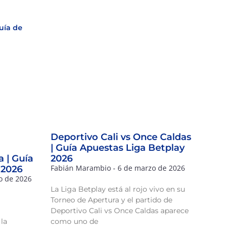
Deportivo Cali vs Once Caldas
| Guía Apuestas Liga Betplay
 | Guía
2026
Fabián Marambio
6 de marzo de 2026
 2026
o de 2026
La Liga Betplay está al rojo vivo en su
Torneo de Apertura y el partido de
Deportivo Cali vs Once Caldas aparece
la
como uno de