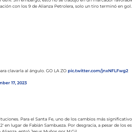
l 68%. Sin embargo, esto no se tradujo en un marcador favorable
ación con los 9 de Alianza Petrolera, solo un tiro terminó en gol.
ara clavarla al ángulo. GO LA ZO
pic.twitter.com/jnxNFLFwg2
ber 17, 2023
tituciones. Para el Santa Fe, uno de los cambios más significativo
′ en lugar de Fabián Sambueza. Por desgracia, a pesar de los es
a Alianza, entró Jesus Muños por M.Gil.