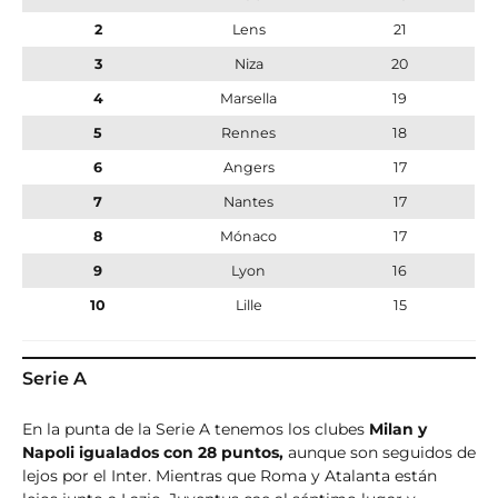
2
Lens
21
3
Niza
20
4
Marsella
19
5
Rennes
18
6
Angers
17
7
Nantes
17
8
Mónaco
17
9
Lyon
16
10
Lille
15
Serie A
En la punta de la Serie A tenemos los clubes
Milan y
Napoli igualados con 28 puntos,
aunque son seguidos de
lejos por el Inter. Mientras que Roma y Atalanta están