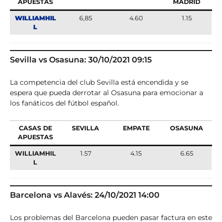
APUESTAS
MADRID
WILLIAMHIL
6,85
4.60
1.15
L
Sevilla vs Osasuna: 30/10/2021 09:15
La competencia del club Sevilla está encendida y se
espera que pueda derrotar al Osasuna para emocionar a
los fanáticos del fútbol español.
CASAS DE
SEVILLA
EMPATE
OSASUNA
APUESTAS
WILLIAMHIL
1.57
4.15
6.65
L
Barcelona vs Alavés: 24/10/2021 14:00
Los problemas del Barcelona pueden pasar factura en este