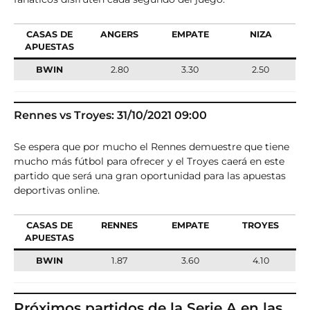
CASAS DE
ANGERS
EMPATE
NIZA
APUESTAS
BWIN
2.80
3.30
2.50
Rennes vs Troyes: 31/10/2021 09:00
Se espera que por mucho el Rennes demuestre que tiene
mucho más fútbol para ofrecer y el Troyes caerá en este
partido que será una gran oportunidad para las apuestas
deportivas online.
CASAS DE
RENNES
EMPATE
TROYES
APUESTAS
BWIN
1.87
3.60
4.10
Próximos partidos de la Serie A en las