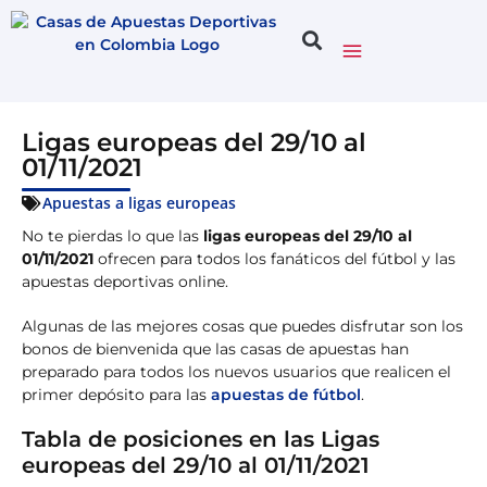
Ligas europeas del 29/10 al
01/11/2021
Apuestas a ligas europeas
No te pierdas lo que las
ligas europeas del 29/10 al
01/11/2021
ofrecen para todos los fanáticos del fútbol y las
apuestas deportivas online.
Algunas de las mejores cosas que puedes disfrutar son los
bonos de bienvenida que las casas de apuestas han
preparado para todos los nuevos usuarios que realicen el
primer depósito para las
apuestas de fútbol
.
Tabla de posiciones en las Ligas
europeas del 29/10 al 01/11/2021