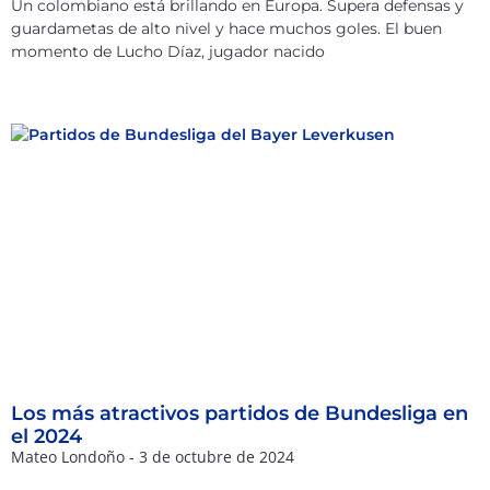
Un colombiano está brillando en Europa. Supera defensas y
guardametas de alto nivel y hace muchos goles. El buen
momento de Lucho Díaz, jugador nacido
Los más atractivos partidos de Bundesliga en
el 2024
Mateo Londoño
3 de octubre de 2024