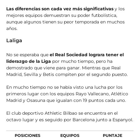
Las diferencias son cada vez más significativas
y los
mejores equipos demuestran su poder futbolística,
aunque algunos tienen su peor temporada en muchos
años.
Laliga
No se esperaba que
el Real Sociedad lograra tener el
liderazgo de la Liga
por mucho tiempo, pero ha
demostrado que viene para ganar. Mientras que Real
Madrid, Sevilla y Betis compiten por el segundo puesto.
En mucho tiempo no se había visto una lucha por los
primeros lugar con los equipos Rayo Vallecano, Atlético
Madrid y Osasuna que igualan con 19 puntos cada uno.
El club deportivo Athletic Bilbao se encuentra en el
octavo lugar y es seguido por Barcelona junto a Espanyol.
POSICIONES
EQUIPOS
PUNTAJE