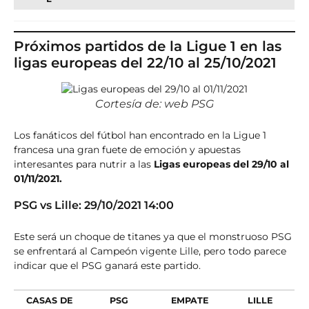
Próximos partidos de la Ligue 1 en las
ligas europeas del 22/10 al 25/10/2021
Cortesía de: web PSG
Los fanáticos del fútbol han encontrado en la Ligue 1
francesa una gran fuete de emoción y apuestas
interesantes para nutrir a las
Ligas europeas del 29/10 al
01/11/2021.
PSG vs Lille: 29/10/2021 14:00
Este será un choque de titanes ya que el monstruoso PSG
se enfrentará al Campeón vigente Lille, pero todo parece
indicar que el PSG ganará este partido.
CASAS DE
PSG
EMPATE
LILLE