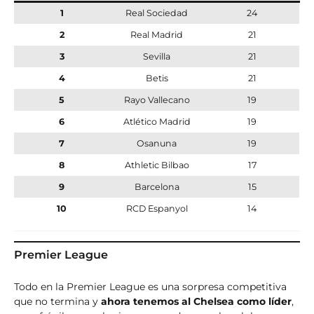
1
Real Sociedad
24
2
Real Madrid
21
3
Sevilla
21
4
Betis
21
5
Rayo Vallecano
19
6
Atlético Madrid
19
7
Osanuna
19
8
Athletic Bilbao
17
9
Barcelona
15
10
RCD Espanyol
14
Premier League
Todo en la Premier League es una sorpresa competitiva
que no termina y
ahora tenemos al Chelsea como líder
,