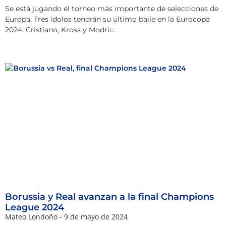
Se está jugando el torneo más importante de selecciones de
Europa. Tres ídolos tendrán su último baile en la Eurocopa
2024: Cristiano, Kross y Modric.
Borussia y Real avanzan a la final Champions
League 2024
Mateo Londoño
9 de mayo de 2024