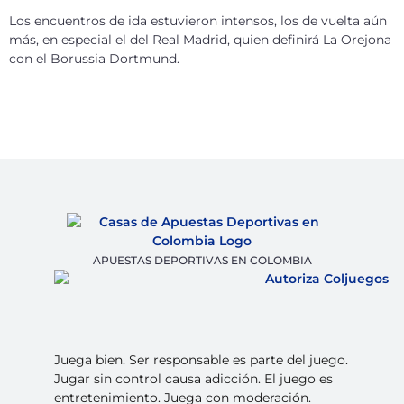
Los encuentros de ida estuvieron intensos, los de vuelta aún
más, en especial el del Real Madrid, quien definirá La Orejona
con el Borussia Dortmund.
APUESTAS DEPORTIVAS EN COLOMBIA
Juega bien. Ser responsable es parte del juego.
Jugar sin control causa adicción. El juego es
entretenimiento. Juega con moderación.