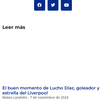
Leer más
El buen momento de Lucho Díaz, goleador y
estrella del Liverpool
Mateo Londoño
7 de noviembre de 2024