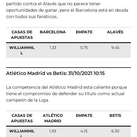
partido contra el Alavés que no parece tener
oportunidades de ganar, pero el Barcelona está en deuda
con todos sus fanáticos.
CASAS DE
BARCELONA
EMPATE
ALAVÉS
APUESTAS
WILLIAMHIL
1.33
5.75
9.45
L
Atlético Madrid vs Betis: 31/10/2021 10:15
La competencia del Atlético Madrid está caliente porque
tiene el compromiso de defender su título como actual
campeón de la Liga.
CASAS DE
ATLÉTICO
EMPATE
BETIS
APUESTAS
MADRID
WILLIAMHIL
1.59
4.15
6.30
L