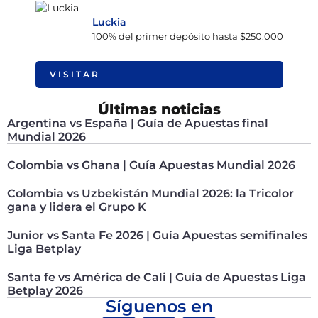
Luckia
100% del primer depósito hasta $250.000
VISITAR
Últimas noticias
Argentina vs España | Guía de Apuestas final
Mundial 2026
Colombia vs Ghana | Guía Apuestas Mundial 2026
Colombia vs Uzbekistán Mundial 2026: la Tricolor
gana y lidera el Grupo K
Junior vs Santa Fe 2026 | Guía Apuestas semifinales
Liga Betplay
Santa fe vs América de Cali | Guía de Apuestas Liga
Betplay 2026
Síguenos en