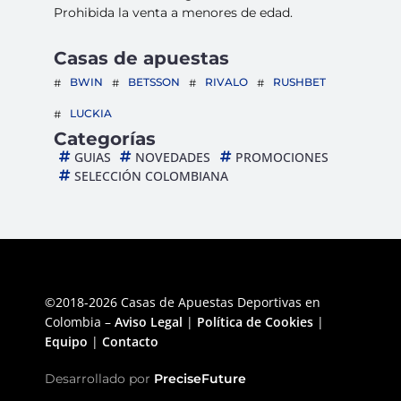
Prohibida la venta a menores de edad.
Casas de apuestas
BWIN
BETSSON
RIVALO
RUSHBET
LUCKIA
Categorías
GUIAS
NOVEDADES
PROMOCIONES
SELECCIÓN COLOMBIANA
©2018-2026 Casas de Apuestas Deportivas en
Colombia –
Aviso Legal
|
Política de Cookies
|
Equipo
|
Contacto
Desarrollado por
PreciseFuture