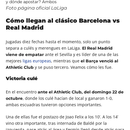
Foto página oficial LaLiga
Cómo llegan al clásico Barcelona vs
Real Madrid
Jugadas diez fechas hasta el momento, solo un punto
separa a culés y merengues en LaLiga.
El Real Madrid
ante el Sevilla y es líder de una de las
viene de empatar
mejores
ligas europeas
, mientras que
el Barça venció al
y se puso tercero. Veamos cómo les fue.
Athletic Club
Victoria culé
En el encuentro
ante el Athletic Club, del domingo 22 de
, donde los culé hacían de local y ganaron 1-0,
octubre
ambas escuadras tuvieron opciones importantes.
Una de ellas fue el postazo de Joao Felix a los 10’.
A los 14’
vino otra importante, tras internada de Baldé por la
izquierda, pase atrás al área y Fermín llegó desde atrás para