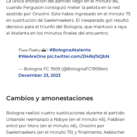
La única anotación del partido llegó en el minuto 86,
cuando Ferguson consiguió meter la pelota en la red
asistido por Orsolini. Este había ingresado en el minuto 75
en sustitución de Saelemaekers. El inesperado gol resultó
decisivo para el triunfo del Bologna, que mantuvo a raya
al Atalanta en los minutos finales del encuentro.
𝓟𝓾𝓻𝓮 𝓟𝓸𝓮𝓽𝓻𝔂 🌅✨
#BolognaAtalanta
#WeAreOne
pic.twitter.com/2l4RqTsQbN
— Bologna FC 1909 (@BolognaFC1909en)
December 23, 2023
Cambios y amonestaciones
Bologna realizó cuatro sustituciones durante el partido:
Urbanski reemplazó a Ndoye (en el minuto 45), Fabbian
entró por Moro (en el minuto 46), Orsolini por
Saelemaekers (en el minuto 75) y finalmente, Aebischer