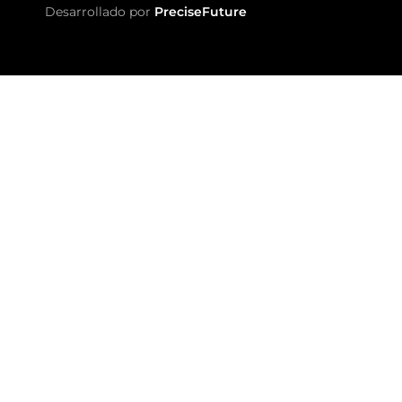
Desarrollado por
PreciseFuture