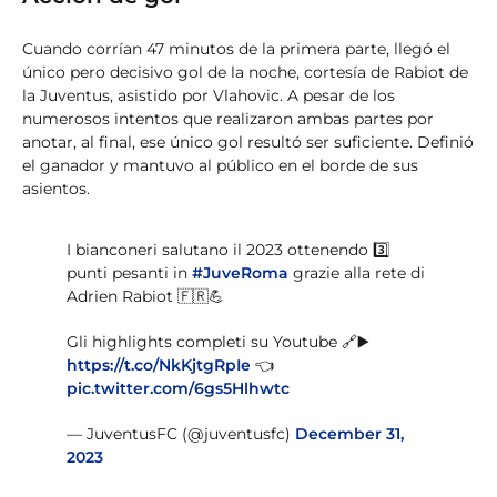
Cuando corrían 47 minutos de la primera parte, llegó el
único pero decisivo gol de la noche, cortesía de Rabiot de
la Juventus, asistido por Vlahovic. A pesar de los
numerosos intentos que realizaron ambas partes por
anotar, al final, ese único gol resultó ser suficiente. Definió
el ganador y mantuvo al público en el borde de sus
asientos.
I bianconeri salutano il 2023 ottenendo 3️⃣
punti pesanti in
#JuveRoma
grazie alla rete di
Adrien Rabiot 🇫🇷💪
Gli highlights completi su Youtube 🔗▶️
https://t.co/NkKjtgRpIe
👈
pic.twitter.com/6gs5Hlhwtc
— JuventusFC (@juventusfc)
December 31,
2023