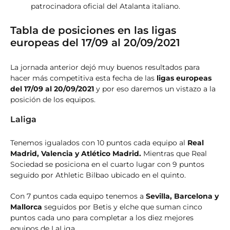
patrocinadora oficial del Atalanta italiano.
Tabla de posiciones en las ligas
europeas del 17/09 al 20/09/2021
La jornada anterior dejó muy buenos resultados para
hacer más competitiva esta fecha de las
ligas europeas
del 17/09 al 20/09/2021
y por eso daremos un vistazo a la
posición de los equipos.
Laliga
Tenemos igualados con 10 puntos cada equipo al
Real
Madrid, Valencia y Atlético Madrid.
Mientras que Real
Sociedad se posiciona en el cuarto lugar con 9 puntos
seguido por Athletic Bilbao ubicado en el quinto.
Con 7 puntos cada equipo tenemos a
Sevilla, Barcelona y
Mallorca
seguidos por Betis y elche que suman cinco
puntos cada uno para completar a los diez mejores
equipos de LaLiga.