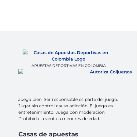
APUESTAS DEPORTIVAS EN COLOMBIA
Juega bien. Ser responsable es parte del juego.
Jugar sin control causa adicción. El juego es
entretenimiento. Juega con moderación.
Prohibida la venta a menores de edad.
Casas de apuestas