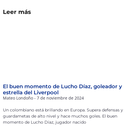
Leer más
El buen momento de Lucho Díaz, goleador y
estrella del Liverpool
Mateo Londoño
7 de noviembre de 2024
Un colombiano está brillando en Europa. Supera defensas y
guardametas de alto nivel y hace muchos goles. El buen
momento de Lucho Díaz, jugador nacido