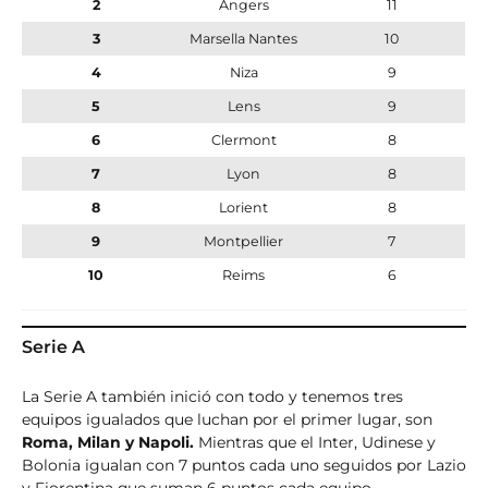
2
Angers
11
3
Marsella Nantes
10
4
Niza
9
5
Lens
9
6
Clermont
8
7
Lyon
8
8
Lorient
8
9
Montpellier
7
10
Reims
6
Serie A
La Serie A también inició con todo y tenemos tres
equipos igualados que luchan por el primer lugar, son
Roma, Milan y Napoli.
Mientras que el Inter, Udinese y
Bolonia igualan con 7 puntos cada uno seguidos por Lazio