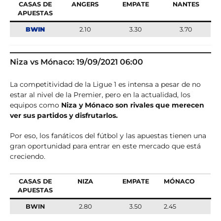
CASAS DE
ANGERS
EMPATE
NANTES
APUESTAS
BWIN
2.10
3.30
3.70
Niza vs Mónaco: 19/09/2021 06:00
La competitividad de la Ligue 1 es intensa a pesar de no
estar al nivel de la Premier, pero en la actualidad, los
equipos como
Niza y Mónaco son rivales que merecen
ver sus
partidos y disfrutarlos.
Por eso, los fanáticos del fútbol y las apuestas tienen una
gran oportunidad para entrar en este mercado que está
creciendo.
CASAS DE
NIZA
EMPATE
MÓNACO
APUESTAS
BWIN
2.80
3.50
2.45