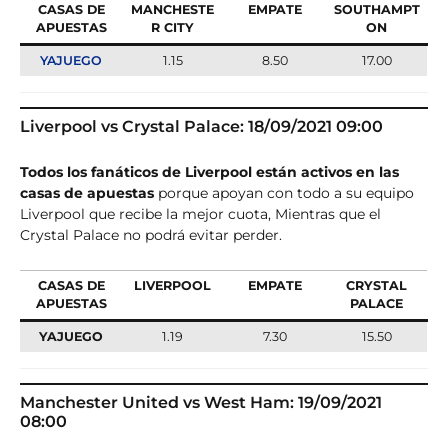
CASAS DE
MANCHESTE
EMPATE
SOUTHAMPT
APUESTAS
R CITY
ON
YAJUEGO
1.15
8.50
17.00
Liverpool vs Crystal Palace: 18/09/2021 09:00
Todos los fanáticos de Liverpool están activos en las
casas de apuestas
porque apoyan con todo a su equipo
Liverpool que recibe la mejor cuota, Mientras que el
Crystal Palace no podrá evitar perder.
CASAS DE
LIVERPOOL
EMPATE
CRYSTAL
APUESTAS
PALACE
YAJUEGO
1.19
7.30
15.50
Manchester United vs West Ham: 19/09/2021
08:00