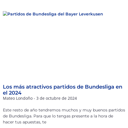
Los más atractivos partidos de Bundesliga en
el 2024
Mateo Londoño
3 de octubre de 2024
Este resto de año tendremos muchos y muy buenos partidos
de Bundesliga. Para que lo tengas presente a la hora de
hacer tus apuestas, te