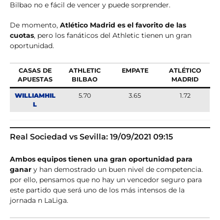
Bilbao no e fácil de vencer y puede sorprender.
De momento,
Atlético Madrid es el favorito de las
cuotas
, pero los fanáticos del Athletic tienen un gran
oportunidad.
CASAS DE
ATHLETIC
EMPATE
ATLÉTICO
APUESTAS
BILBAO
MADRID
WILLIAMHIL
5.70
3.65
1.72
L
Real Sociedad vs Sevilla: 19/09/2021 09:15
Ambos equipos tienen una gran oportunidad para
ganar
y han demostrado un buen nivel de competencia.
por ello, pensamos que no hay un vencedor seguro para
este partido que será uno de los más intensos de la
jornada n LaLiga.