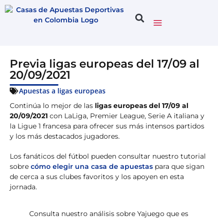
Previa ligas europeas del 17/09 al
20/09/2021
Apuestas a ligas europeas
Continúa lo mejor de las
ligas europeas del 17/09 al
20/09/2021
con LaLiga, Premier League, Serie A italiana y
la Ligue 1 francesa para ofrecer sus más intensos partidos
y los más destacados jugadores.
Los fanáticos del fútbol pueden consultar nuestro tutorial
sobre
cómo elegir una casa de apuestas
para que sigan
de cerca a sus clubes favoritos y los apoyen en esta
jornada.
Consulta nuestro análisis sobre Yajuego que es