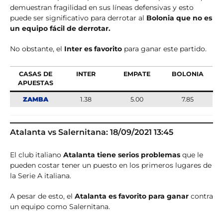
demuestran fragilidad en sus líneas defensivas y esto
puede ser significativo para derrotar al
Bolonia que no es
un equipo fácil de derrotar.
No obstante, el
Inter es favorito
para ganar este partido.
CASAS DE
INTER
EMPATE
BOLONIA
APUESTAS
ZAMBA
1.38
5.00
7.85
Atalanta vs Salernitana: 18/09/2021 13:45
El club italiano
Atalanta tiene serios problemas
que le
pueden costar tener un puesto en los primeros lugares de
la Serie A italiana.
A pesar de esto, el
Atalanta es favorito para ganar
contra
un equipo como Salernitana.