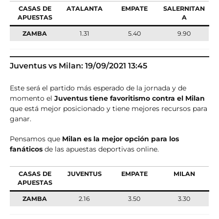
CASAS DE
ATALANTA
EMPATE
SALERNITAN
APUESTAS
A
ZAMBA
1.31
5.40
9.90
Juventus vs Milan: 19/09/2021 13:45
Este será el partido más esperado de la jornada y de
momento el
Juventus tiene favoritismo
contra el Milan
que está mejor posicionado y tiene mejores recursos para
ganar.
Pensamos que
Milan es la mejor opción para los
fanáticos
de las apuestas deportivas online.
CASAS DE
JUVENTUS
EMPATE
MILAN
APUESTAS
ZAMBA
2.16
3.50
3.30