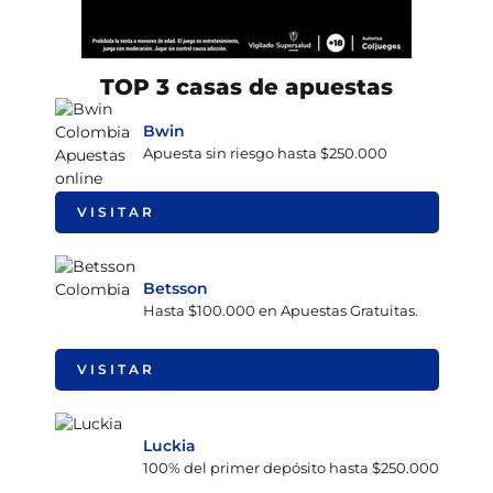
TOP 3 casas de apuestas
Bwin
Apuesta sin riesgo hasta $250.000
VISITAR
Betsson
Hasta $100.000 en Apuestas Gratuitas.
VISITAR
Luckia
100% del primer depósito hasta $250.000