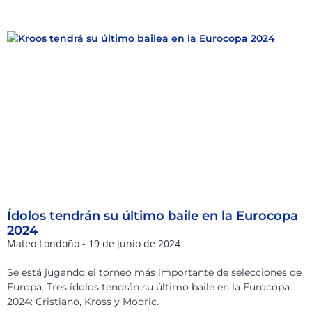
Ídolos tendrán su último baile en la Eurocopa
2024
Mateo Londoño
19 de junio de 2024
Se está jugando el torneo más importante de selecciones de
Europa. Tres ídolos tendrán su último baile en la Eurocopa
2024: Cristiano, Kross y Modric.