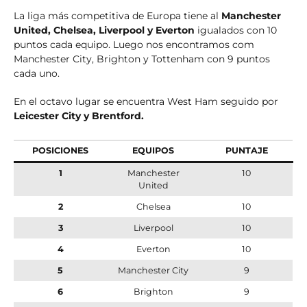
La liga más competitiva de Europa tiene al
Manchester
United, Chelsea, Liverpool y Everton
igualados con 10
puntos cada equipo. Luego nos encontramos com
Manchester City, Brighton y Tottenham con 9 puntos
cada uno.
En el octavo lugar se encuentra West Ham seguido por
Leicester City y Brentford.
POSICIONES
EQUIPOS
PUNTAJE
1
Manchester
10
United
2
Chelsea
10
3
Liverpool
10
4
Everton
10
5
Manchester City
9
6
Brighton
9