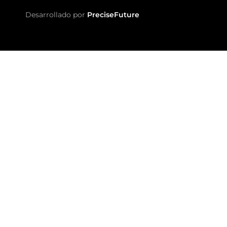
Desarrollado por
PreciseFuture