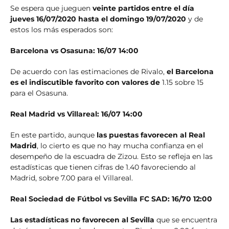
Se espera que jueguen
veinte partidos entre el día
jueves 16/07/2020 hasta el domingo 19/07/2020
y de
estos los más esperados son:
Barcelona vs Osasuna: 16/07 14:00
De acuerdo con las estimaciones de Rivalo,
el Barcelona
es el indiscutible favorito con valores de
1.15 sobre 15
para el Osasuna.
Real Madrid vs Villareal: 16/07 14:00
En este partido, aunque
las puestas favorecen al Real
Madrid
, lo cierto es que no hay mucha confianza en el
desempeño de la escuadra de Zizou. Esto se refleja en las
estadísticas que tienen cifras de 1.40 favoreciendo al
Madrid, sobre 7.00 para el Villareal.
Real Sociedad de Fútbol vs Sevilla FC SAD: 16/70 12:00
Las estadísticas no favorecen al Sevilla
que se encuentra