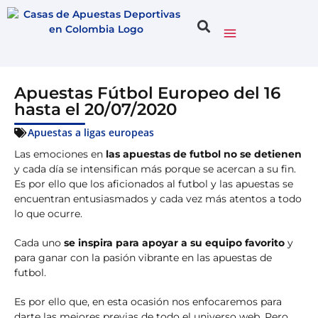
Apuestas Fútbol Europeo del 16
hasta el 20/07/2020
Apuestas a ligas europeas
Las emociones en
las apuestas de futbol no se detienen
y cada día se intensifican más porque se acercan a su fin.
Es por ello que los aficionados al futbol y las apuestas se
encuentran entusiasmados y cada vez más atentos a todo
lo que ocurre.
Cada uno
se inspira para apoyar a su equipo favorito
y
para ganar con la pasión vibrante en las apuestas de
futbol.
Es por ello que, en esta ocasión nos enfocaremos para
darte las mejores previas de todo el universo web. Pero