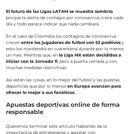
El futuro de
las Ligas LATAM se muestra sombrío
porque la alerta de contagio por coronavirus crece cada
día y todo parece indicar que nada cambiará.
En el caso de Colombia los contagios de coronavirus
crecen
entre los jugadores de futbol con 53 positivos
y
esto los mantendrá en cuarentena durante por lo menos
un mes. Mientras que, en
la Liga MX están decididos a
iniciar con la Jornada 11
, pero a puerta cerrada y con
muchas medidas restrictivas.
Así están las cosas, en lo mejor del futbol y las puestas
deportivas que por lo menos
en Europa avanzan para
ofrecer lo mejor a sus fanáticos.
Apuestas deportivas online de forma
responsable
Queremos terminar este artículo hablando de la
importancia de entretenerse y apostar con