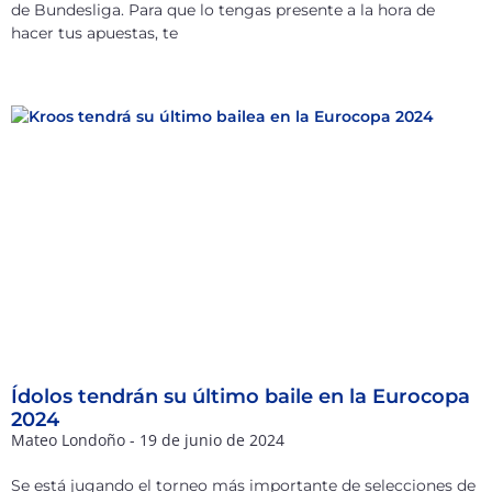
de Bundesliga. Para que lo tengas presente a la hora de
hacer tus apuestas, te
Ídolos tendrán su último baile en la Eurocopa
2024
Mateo Londoño
19 de junio de 2024
Se está jugando el torneo más importante de selecciones de