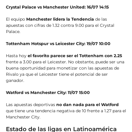
Crystal Palace vs Manchester United: 16/07 14:15
El equipo
Manchester lidera la Tendencia
de las
apuestas con cifras de 1.32 contra 9.00 para el Crystal
Palace.
Tottenham Hotspur vs Leicester City: 19/07 10:00
Hasta hoy
el favorito parece ser el Tottenham con 2.25
frente a 3.00 para el Leicester. No obstante, puede ser una
buena oportunidad para monetizar con las apuestas de
Rivalo ya que el Leicester tiene el potencial de ser
ganador.
Watford vs Manchester City: 11/07 15:00
Las apuestas deportivas
no dan nada para el Watford
que tiene una tendencia negativa de 10 frente a 1.27 para el
Manchester City.
Estado de las ligas en Latinoamérica