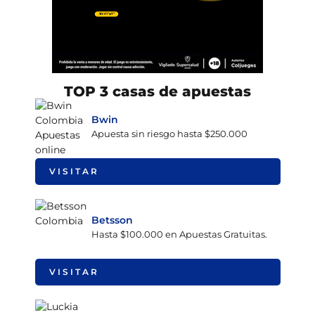
TOP 3 casas de apuestas
Bwin
Apuesta sin riesgo hasta $250.000
VISITAR
Betsson
Hasta $100.000 en Apuestas Gratuitas.
VISITAR