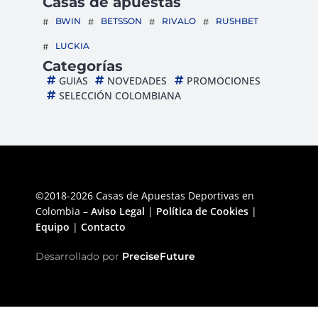
Casas de apuestas
BWIN
BETSSON
RIVALO
RUSHBET
LUCKIA
Categorías
GUIAS
NOVEDADES
PROMOCIONES
SELECCIÓN COLOMBIANA
©2018-2026 Casas de Apuestas Deportivas en
Colombia –
Aviso Legal
|
Política de Cookies
|
Equipo
|
Contacto
Desarrollado por
PreciseFuture