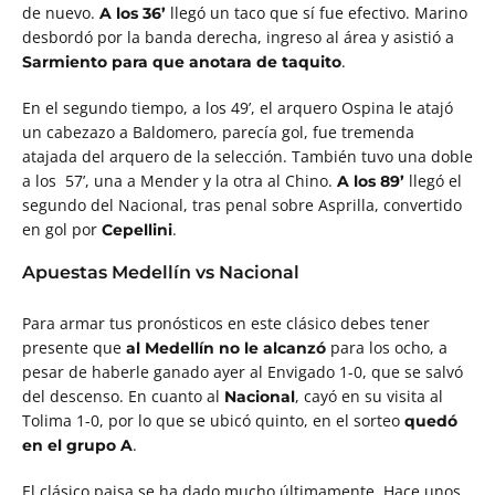
de nuevo.
llegó un taco que sí fue efectivo. Marino
A los 36’
desbordó por la banda derecha, ingreso al área y asistió a
.
Sarmiento para que anotara de taquito
En el segundo tiempo, a los 49’, el arquero Ospina le atajó
un cabezazo a Baldomero, parecía gol, fue tremenda
atajada del arquero de la selección. También tuvo una doble
a los 57’, una a Mender y la otra al Chino.
llegó el
A los 89’
segundo del Nacional, tras penal sobre Asprilla, convertido
en gol por
.
Cepellini
Apuestas Medellín vs Nacional
Para armar tus pronósticos en este clásico debes tener
presente que
para los ocho, a
al Medellín no le alcanzó
pesar de haberle ganado ayer al Envigado 1-0, que se salvó
del descenso. En cuanto al
, cayó en su visita al
Nacional
Tolima 1-0, por lo que se ubicó quinto, en el sorteo
quedó
.
en el grupo A
El clásico paisa se ha dado mucho últimamente. Hace unos