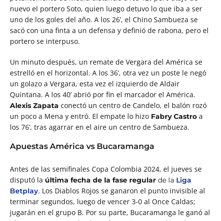
nuevo el portero Soto, quien luego detuvo lo que iba a ser
uno de los goles del año. A los 26’, el Chino Sambueza se
sacó con una finta a un defensa y definió de rabona, pero el
portero se interpuso.
Un minuto después, un remate de Vergara del América se
estrelló en el horizontal. A los 36’, otra vez un poste le negó
un golazo a Vergara, esta vez el izquierdo de Aldair
Quintana. A los 40’ abrió por fin el marcador el América.
conectó un centro de Candelo, el balón rozó
Alexis Zapata
un poco a Mena y entró. El empate lo hizo
a
Fabry Castro
los 76’, tras agarrar en el aire un centro de Sambueza.
Apuestas América vs Bucaramanga
Antes de las semifinales Copa Colombia 2024, el jueves se
disputó la
última fecha de la fase regular
de la
Liga
. Los Diablos Rojos se ganaron el punto invisible al
Betplay
terminar segundos, luego de vencer 3-0 al Once Caldas;
jugarán en el grupo B. Por su parte, Bucaramanga le ganó al