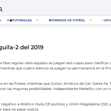
A
👩‍🏫
TUTORIALES
⚽️
TORNEOS DE FÚTBOL
✅
APU
uila-2 del 2019
fase regular siete equipos se juegan seis cupos para clasificar a
 mientras que cuatro elencos se juegan su permanencia en la Pr
 en las finales, mientras que Junior, América de Cali, Santa Fe, 
con las mayores posibilidades. Independiente Medellín, con un tr
 negativo a Atlético Huila (131 puntos) y Unión Magdalena (132), 
r para no pasar sustos.