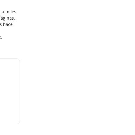
n a miles
páginas.
os hace
e.