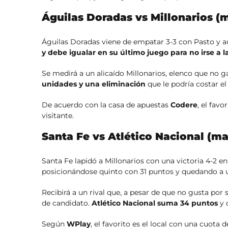
Águilas Doradas vs Millonarios (m
Águilas Doradas viene de empatar 3-3 con Pasto y a
y debe igualar en su último juego para no irse a l
Se medirá a un alicaído Millonarios, elenco que no ga
unidades y una eliminación
que le podría costar el
De acuerdo con la casa de apuestas
Codere
, el favo
visitante.
Santa Fe vs Atlético Nacional (ma
Santa Fe lapidó a Millonarios con una victoria 4-2 e
posicionándose quinto con 31 puntos y quedando a un
Recibirá a un rival que, a pesar de que no gusta por 
de candidato.
Atlético Nacional suma 34 puntos
y 
Según
WPlay
, el favorito es el local con una cuota d