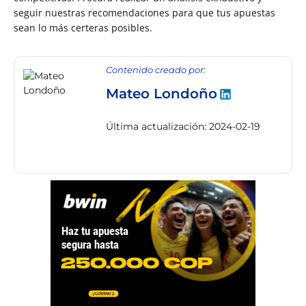
seguir nuestras recomendaciones para que tus apuestas
sean lo más certeras posibles.
Contenido creado por:
Mateo Londoño
Última actualización: 2024-02-19