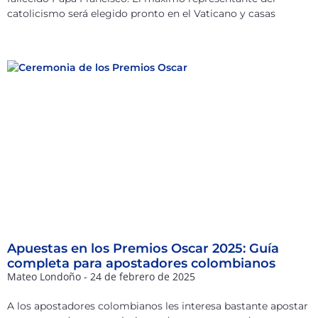
catolicismo será elegido pronto en el Vaticano y casas
Apuestas en los Premios Oscar 2025: Guía
completa para apostadores colombianos
Mateo Londoño
24 de febrero de 2025
A los apostadores colombianos les interesa bastante apostar