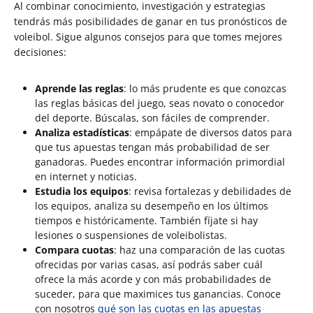
Al combinar conocimiento, investigación y estrategias
tendrás más posibilidades de ganar en tus pronósticos de
voleibol. Sigue algunos consejos para que tomes mejores
decisiones:
Aprende las reglas
: lo más prudente es que conozcas
las reglas básicas del juego, seas novato o conocedor
del deporte. Búscalas, son fáciles de comprender.
Analiza estadísticas
: empápate de diversos datos para
que tus apuestas tengan más probabilidad de ser
ganadoras. Puedes encontrar información primordial
en internet y noticias.
Estudia los equipos
: revisa fortalezas y debilidades de
los equipos, analiza su desempeño en los últimos
tiempos e históricamente. También fíjate si hay
lesiones o suspensiones de voleibolistas.
Compara cuotas
: haz una comparación de las cuotas
ofrecidas por varias casas, así podrás saber cuál
ofrece la más acorde y con más probabilidades de
suceder, para que maximices tus ganancias. Conoce
con nosotros
qué son las cuotas en las apuestas