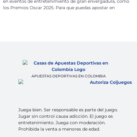
en eventos de entretenimiento de gran envergadura, como
los Premios Oscar 2025. Para que puedas apostar en
APUESTAS DEPORTIVAS EN COLOMBIA
Juega bien. Ser responsable es parte del juego.
Jugar sin control causa adicción. El juego es
entretenimiento. Juega con moderación.
Prohibida la venta a menores de edad.