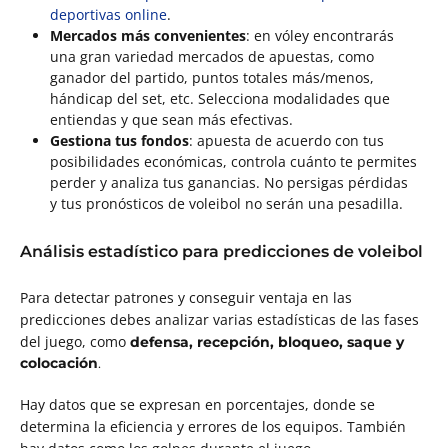
deportivas online
.
Mercados más convenientes
: en vóley encontrarás
una gran variedad mercados de apuestas, como
ganador del partido, puntos totales más/menos,
hándicap del set, etc. Selecciona modalidades que
entiendas y que sean más efectivas.
Gestiona tus fondos
: apuesta de acuerdo con tus
posibilidades económicas, controla cuánto te permites
perder y analiza tus ganancias. No persigas pérdidas
y tus pronósticos de voleibol no serán una pesadilla.
Análisis estadístico para predicciones de voleibol
Para detectar patrones y conseguir ventaja en las
predicciones debes analizar varias estadísticas de las fases
del juego, como
defensa, recepción, bloqueo, saque y
colocación
.
Hay datos que se expresan en porcentajes, donde se
determina la eficiencia y errores de los equipos. También