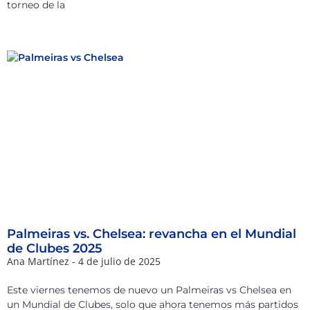
torneo de la
Palmeiras vs. Chelsea: revancha en el Mundial
de Clubes 2025
Ana Martínez
4 de julio de 2025
Este viernes tenemos de nuevo un Palmeiras vs Chelsea en
un Mundial de Clubes, solo que ahora tenemos más partidos