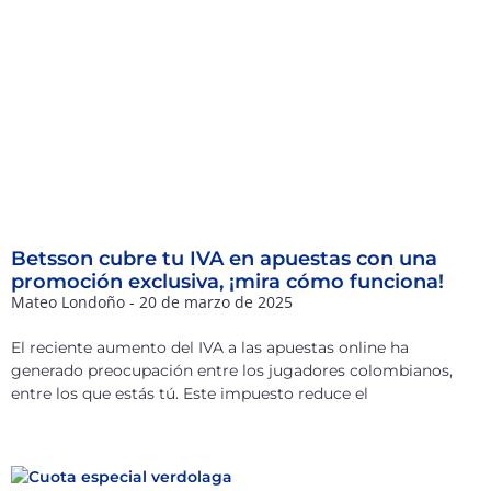
Betsson cubre tu IVA en apuestas con una
promoción exclusiva, ¡mira cómo funciona!
Mateo Londoño
20 de marzo de 2025
El reciente aumento del IVA a las apuestas online ha
generado preocupación entre los jugadores colombianos,
entre los que estás tú. Este impuesto reduce el