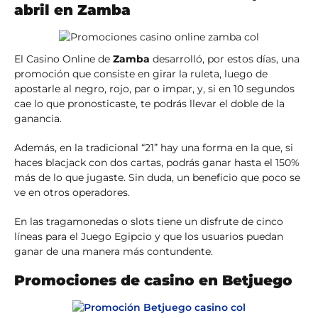
abril en Zamba
El Casino Online de
Zamba
desarrolló, por estos días, una
promoción que consiste en girar la ruleta, luego de
apostarle al negro, rojo, par o impar, y, si en 10 segundos
cae lo que pronosticaste, te podrás llevar el doble de la
ganancia.
Además, en la tradicional “21” hay una forma en la que, si
haces blacjack con dos cartas, podrás ganar hasta el 150%
más de lo que jugaste. Sin duda, un beneficio que poco se
ve en otros operadores.
En las tragamonedas o slots tiene un disfrute de cinco
líneas para el Juego Egipcio y que los usuarios puedan
ganar de una manera más contundente.
Promociones de casino en Betjuego