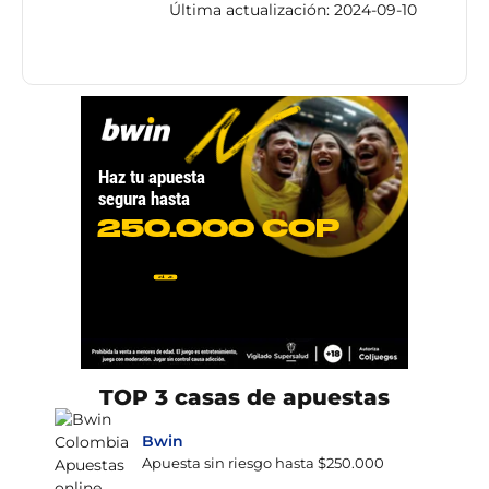
Última actualización: 2024-09-10
TOP 3 casas de apuestas
Bwin
Apuesta sin riesgo hasta $250.000