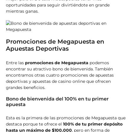
oportunidades para seguir divirtiéndote en grande
mientras ganas.
Promociones de Megapuesta en
Apuestas Deportivas
Entre las
promociones de Megapuesta
podemos
encontrar su atractivo bono de bienvenida. También
encontramos otras cuatro promociones de apuestas
deportivas y apuestas de casino online que ofrecen
grandes beneficios.
Bono de bienvenida del 100% en tu primer
apuesta
Esta es la primera de las promociones de Megapuesta que
destaca porque te ofrece el
100% de tu primer depósito
hasta un máximo de $100.000
, pero en forma de