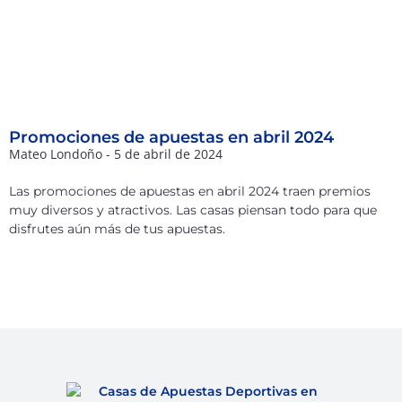
Promociones de apuestas en abril 2024
Mateo Londoño
5 de abril de 2024
Las promociones de apuestas en abril 2024 traen premios
muy diversos y atractivos. Las casas piensan todo para que
disfrutes aún más de tus apuestas.