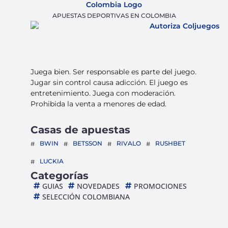
APUESTAS DEPORTIVAS EN COLOMBIA
Juega bien. Ser responsable es parte del juego.
Jugar sin control causa adicción. El juego es
entretenimiento. Juega con moderación.
Prohibida la venta a menores de edad.
Casas de apuestas
BWIN
BETSSON
RIVALO
RUSHBET
LUCKIA
Categorías
GUIAS
NOVEDADES
PROMOCIONES
SELECCIÓN COLOMBIANA