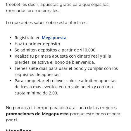
freebet, es decir, apuestas gratis para que elijas los
mercados promocionales.
Lo que debes saber sobre esta oferta es:
Regístrate en
Megapuesta
.
Haz tu primer depósito.
Se admiten depósitos a partir de $10.000.
Realiza tu primera apuesta con dinero real y si la
pierdes, se activa el bono de bienvenida.
Tienes siete días para usar el bono y cumplir con los
requisitos de apuestas.
Para completar el rollover solo se admiten apuestas
de tres a más eventos en un solo boleto y con una
cuota mínima de 2.00.
No pierdas el tiempo para disfrutar una de las mejores
promociones de Megapuesta
porque este bono espera
por ti.