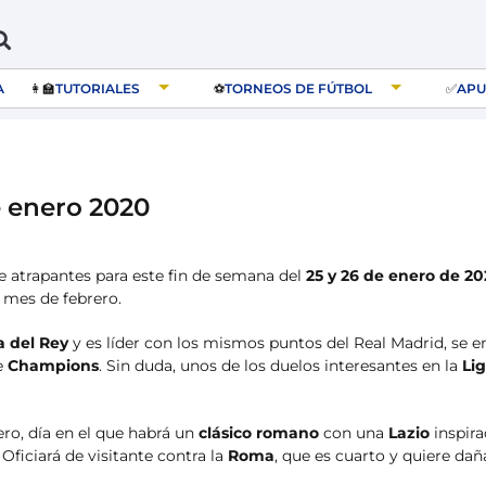
A
👩‍🏫
TUTORIALES
⚽️
TORNEOS DE FÚTBOL
✅
APU
 enero 2020
e atrapantes para este fin de semana del
25 y 26 de enero de 2
l mes de febrero.
 del Rey
y es líder con los mismos puntos del Real Madrid, se e
e
Champions
. Sin duda, unos de los duelos interesantes en la
Li
ro, día en el que habrá un
clásico romano
con una
Lazio
inspira
Oficiará de visitante contra la
Roma
, que es cuarto y quiere daña