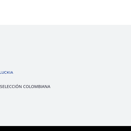
LUCKIA
SELECCIÓN COLOMBIANA