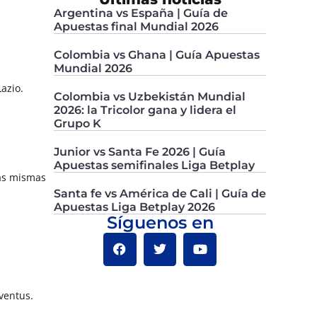
Argentina vs España | Guía de
Apuestas final Mundial 2026
Colombia vs Ghana | Guía Apuestas
Mundial 2026
azio.
Colombia vs Uzbekistán Mundial
2026: la Tricolor gana y lidera el
Grupo K
Junior vs Santa Fe 2026 | Guía
Apuestas semifinales Liga Betplay
las mismas
Santa fe vs América de Cali | Guía de
Apuestas Liga Betplay 2026
Síguenos en
ventus.