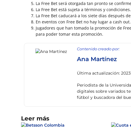
La Free Bet será otorgada tan pronto se confirme
La Free Bet está sujeta a términos y condiciones.
La Free Bet caducará a los siete días después de
En eventos con Free Bet no hay lugar a cash out.
Jugadores que han tomado la promoción de Free
para poder tomar esta promoción.
Contenido creado por:
Ana Martínez
Última actualización: 2023
Periodista de la Universid
digitales sobre variados t
fútbol y buscadora del bu
Leer más