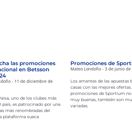
cha las promociones
Promociones de Spor
Mateo Londoño
3 de junio de
acional en Betsson
24
ndoño
11 de diciembre de
Los amantes de las apuestas 
casas con las mejores ofertas.
promociones de Sportium no 
Paisa, uno de los clubes más
muy buenas, también son mu
l país, es patrocinado por una
variadas.
sas más renombradas del
a plataforma sueca