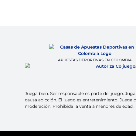
APUESTAS DEPORTIVAS EN COLOMBIA
Juega bien. Ser responsable es parte del juego. Juga
causa adicción. El juego es entretenimiento. Juega 
moderación. Prohibida la venta a menores de edad.