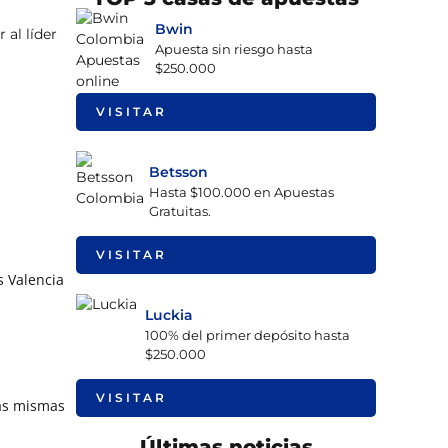
Bwin
 al líder
Apuesta sin riesgo hasta
$250.000
VISITAR
Betsson
Hasta $100.000 en Apuestas
Gratuitas.
VISITAR
s Valencia
Luckia
100% del primer depósito hasta
$250.000
VISITAR
las mismas
Últimas noticias