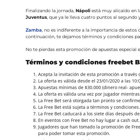
Finalizando la jornada,
Nápoli
está muy alicaído en l
Juventus
, que ya le lleva cuatro puntos al segundo
Zamba
, no es indiferente a la importancia de esto
continuación, te dejamos términos y condiciones pa
No te pierdas esta promoción de apuestas especial
Términos y condiciones freebet B
Acepta la invitación de esta promoción a través d
La oferta es válida desde el 23/01/2020 a las 10:
Apuestas mínimas de $30.000 (dinero real- apuest
La oferta es válida una vez por jugador mientras
La Free Bet será otorgada tan pronto se confirme
La Free Bet está sujeta a términos y condiciones.
La Free Bet caducará a los siete días después de
En eventos con Free Bet no hay lugar a cash out.
Jugadores que han tomado la promoción de Free
para poder tomar esta promoción.