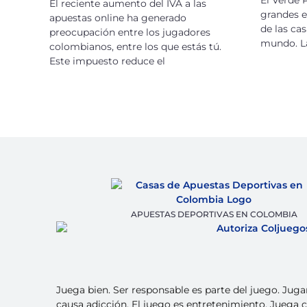
El Verde 
El reciente aumento del IVA a las
grandes e
apuestas online ha generado
de las ca
preocupación entre los jugadores
mundo. L
colombianos, entre los que estás tú.
Este impuesto reduce el
APUESTAS DEPORTIVAS EN COLOMBIA
Juega bien. Ser responsable es parte del juego. Juga
causa adicción. El juego es entretenimiento. Juega 