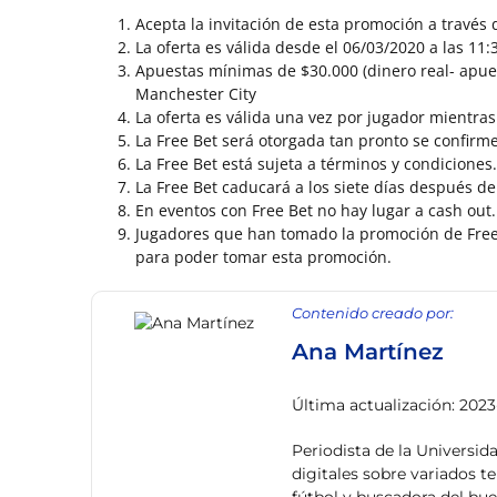
Acepta la invitación de esta promoción a través d
La oferta es válida desde el 06/03/2020 a las 11:
Apuestas mínimas de $30.000 (dinero real- apues
Manchester City
La oferta es válida una vez por jugador mientras
La Free Bet será otorgada tan pronto se confirme
La Free Bet está sujeta a términos y condiciones.
La Free Bet caducará a los siete días después de
En eventos con Free Bet no hay lugar a cash out.
Jugadores que han tomado la promoción de Free
para poder tomar esta promoción.
Contenido creado por:
Ana Martínez
Última actualización: 2023
Periodista de la Universid
digitales sobre variados t