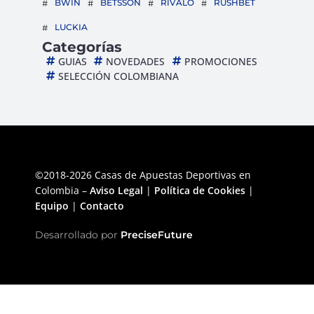
BWIN
BETSSON
RIVALO
RUSHBET
LUCKIA
Categorías
GUIAS
NOVEDADES
PROMOCIONES
SELECCIÓN COLOMBIANA
©2018-2026 Casas de Apuestas Deportivas en
Colombia –
Aviso Legal
|
Política de Cookies
|
Equipo
|
Contacto
Desarrollado por
PreciseFuture