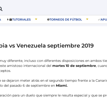
A
👩‍🏫
TUTORIALES
⚽️
TORNEOS DE FÚTBOL
✅
APU
bia vs Venezuela septiembre 2019
muy diferente, incluso con diferentes disposiciones en ambos ti
este amistoso internacional del
martes 10 de septiembre
, cuan
ceptos.
 se dejaron meter atrás en el segundo tiempo frente a la Canari
elo del pasado 6 de septiembre en
Miami.
ración para un duelo que siempre le resulta especial y que se p