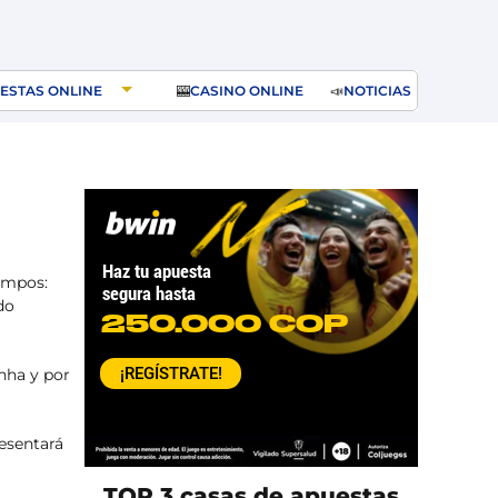
ESTAS ONLINE
🎰
CASINO ONLINE
📣
NOTICIAS
empos:
do
nha y por
resentará
TOP 3 casas de apuestas