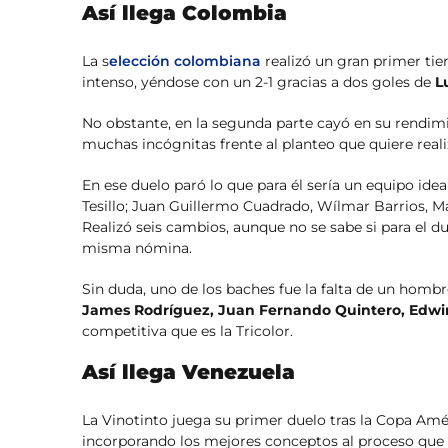
Así llega Colombia
La s
elección colombiana
realizó un gran primer ti
intenso, yéndose con un 2-1 gracias a dos goles de
L
No obstante, en la segunda parte cayó en su rendimi
muchas incógnitas frente al planteo que quiere reali
En ese duelo paró lo que para él sería un equipo ide
Tesillo; Juan Guillermo Cuadrado, Wílmar Barrios, M
Realizó seis cambios, aunque no se sabe si para el d
misma nómina.
Sin duda, uno de los baches fue la falta de un homb
James Rodríguez, Juan Fernando Quintero, Edw
competitiva que es la Tricolor.
Así llega Venezuela
La Vinotinto juega su primer duelo tras la Copa Amér
incorporando los mejores conceptos al proceso que 