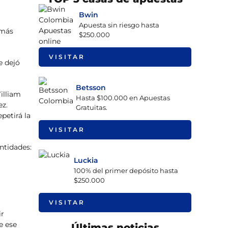
Bwin
Apuesta sin riesgo hasta
 más
$250.000
VISITAR
e dejó
Betsson
illiam
Hasta $100.000 en Apuestas
ez.
Gratuitas.
petirá la
VISITAR
ntidades:
Luckia
100% del primer depósito hasta
$250.000
VISITAR
ir
de ese
Últimas noticias