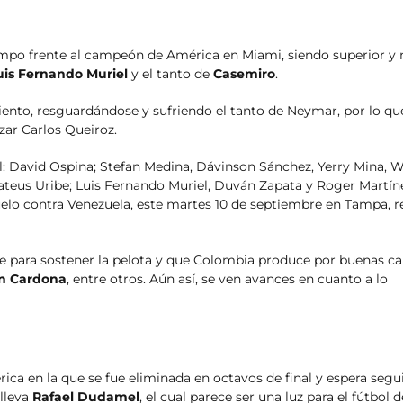
empo frente al campeón de América en Miami, siendo superior y
uis Fernando Muriel
y el tanto de
Casemiro
.
ento, resguardándose y sufriendo el tanto de Neymar, por lo qu
zar Carlos Queiroz.
al: David Ospina; Stefan Medina, Dávinson Sánchez, Yerry Mina, W
ateus Uribe; Luis Fernando Muriel, Duván Zapata y Roger Martín
uelo contra Venezuela, este martes 10 de septiembre en Tampa, re
re para sostener la pelota y que Colombia produce por buenas ca
in Cardona
, entre otros. Aún así, se ven avances en cuanto a lo
ica en la que se fue eliminada en octavos de final y espera segu
lleva
Rafael Dudamel
, el cual parece ser una luz para el fútbol 