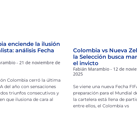
a enciende la ilusión
ista: análisis Fecha
Colombia vs Nueva Ze
la Selección busca ma
arambio
21 de noviembre de
el invicto
Fabián Marambio
12 de novi
2025
ión Colombia cerró la última
A del año con sensaciones
Se viene una nueva Fecha FIF
, dos triunfos consecutivos y
preparación para el Mundial d
n que ilusiona de cara al
la cartelera está llena de parti
entre ellos, el Colombia vs