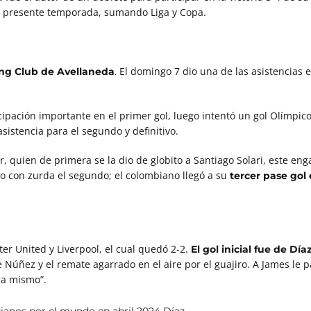
a presente temporada, sumando Liga y Copa.
El domingo 7 dio una de las asistencias e
ing Club de Avellaneda
.
ipación importante en el primer gol, luego intentó un gol Olímpico
sistencia para el segundo y definitivo.
, quien de primera se la dio de globito a Santiago Solari, este en
so con zurda el segundo; el colombiano llegó a su
tercer pase gol 
ter United y Liverpool, el cual quedó 2-2.
El gol inicial fue de Día
 Núñez y el remate agarrado en el aire por el guajiro. A James le 
ra mismo”.