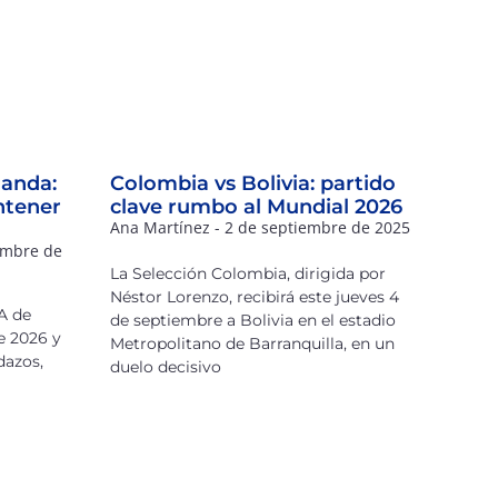
landa:
Colombia vs Bolivia: partido
ntener
clave rumbo al Mundial 2026
Ana Martínez
2 de septiembre de 2025
embre de
La Selección Colombia, dirigida por
Néstor Lorenzo, recibirá este jueves 4
A de
de septiembre a Bolivia en el estadio
e 2026 y
Metropolitano de Barranquilla, en un
dazos,
duelo decisivo