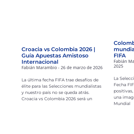
Colombi
Croacia vs Colombia 2026 |
mundial
Guía Apuestas Amistoso
FIFA
Fabián M
Internacional
2025
Fabián Marambio
26 de marzo de 2026
La Selecc
La última fecha FIFA trae desafíos de
Fecha FIF
élite para las Selecciones mundialistas
positivas
y nuestro país no se queda atrás.
una image
Croacia vs Colombia 2026 será un
Mundial