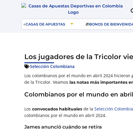
⭐
CASAS DE APUESTAS
🎁
BONOS DE BIENVENID
Los jugadores de la Tricolor vi
Selección Colombiana
Los colombianos por el mundo en abril 2024 hicieron go
de la Tricolor. Veamos
las notas más importantes en
Colombianos por el mundo en abril
Los
s
de la
Selección Colombi
convocados habituale
colombianos por el mundo en abril 2024.
James anunció cuándo se retira