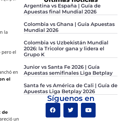
Argentina vs España | Guía de
Apuestas final Mundial 2026
Colombia vs Ghana | Guía Apuestas
Mundial 2026
n la
Colombia vs Uzbekistán Mundial
2026: la Tricolor gana y lidera el
 pero el
Grupo K
Junior vs Santa Fe 2026 | Guía
ganchó en
Apuestas semifinales Liga Betplay
en el
Santa fe vs América de Cali | Guía de
Apuestas Liga Betplay 2026
Síguenos en
z de
pareció un